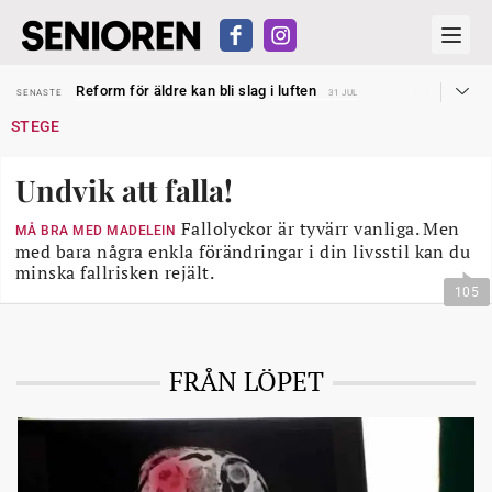
Sven Hagströmer sommarpratar
SENASTE
26 JUL
Reform för äldre kan bli slag i luften
SENASTE
31 JUL
Kravet: Nu måste 65-årsgränsen bort
SENASTE
30 JUL
STEGE
Dom öppnar för rätt till garantipension
SENASTE
30 JUL
Snart kan telefonförsäljning förbjudas i Sverige
SENASTE
29 JUL
Hyror rusar ifrån äldres bostadstillägg
SENASTE
28 JUL
Undvik att falla!
Liten höjning av garantipensionen
SENASTE
27 JUL
Sven Hagströmer sommarpratar
SENASTE
26 JUL
Reform för äldre kan bli slag i luften
Fallolyckor är tyvärr vanliga. Men
SENASTE
31 JUL
MÅ BRA MED MADELEIN
med bara några enkla förändringar i din livsstil kan du
minska fallrisken rejält.
105
FRÅN LÖPET