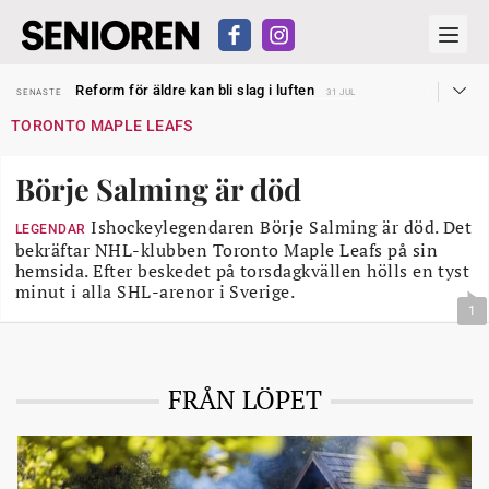
Sven Hagströmer sommarpratar
SENASTE
26 JUL
Reform för äldre kan bli slag i luften
SENASTE
31 JUL
Kravet: Nu måste 65-årsgränsen bort
SENASTE
30 JUL
TORONTO MAPLE LEAFS
Dom öppnar för rätt till garantipension
SENASTE
30 JUL
Snart kan telefonförsäljning förbjudas i Sverige
SENASTE
29 JUL
Hyror rusar ifrån äldres bostadstillägg
SENASTE
28 JUL
Börje Salming är död
Liten höjning av garantipensionen
SENASTE
27 JUL
Sven Hagströmer sommarpratar
SENASTE
26 JUL
Reform för äldre kan bli slag i luften
Ishockeylegendaren Börje Salming är död. Det
SENASTE
31 JUL
LEGENDAR
bekräftar NHL-klubben Toronto Maple Leafs på sin
hemsida. Efter beskedet på torsdagkvällen hölls en tyst
minut i alla SHL-arenor i Sverige.
1
FRÅN LÖPET