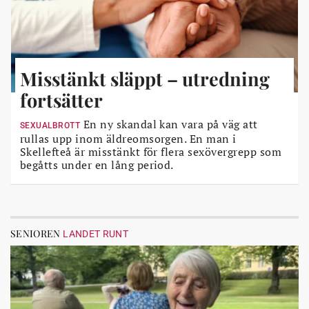
Misstänkt släppt – utredning
fortsätter
En ny skandal kan vara på väg att
SEXUALBROTT
rullas upp inom äldreomsorgen. En man i
Skellefteå är misstänkt för flera sexövergrepp som
begåtts under en lång period.
SENIOREN
LANDET RUNT