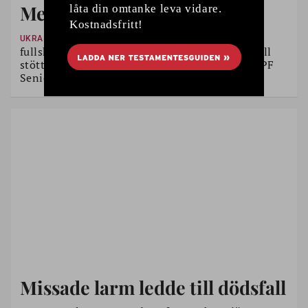
Medlemmar stöttar Ukraina
Idag är det fyra år sedan Rysslands
UKRAINA
fullskaliga invasion av Ukraina. För den som vill
stötta det ukrainska folket finns många sätt. SPF
Seniorerna Mörrum har hittat sitt.
Missade larm ledde till dödsfall