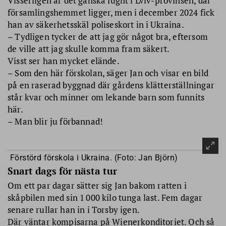
Visserligen är det ganska lugnt i Lviv-provinsen, där
församlingshemmet ligger, men i december 2024 fick
han av säkerhetsskäl poliseskort in i Ukraina.
– Tydligen tycker de att jag gör något bra, eftersom
de ville att jag skulle komma fram säkert.
Visst ser han mycket elände.
– Som den här förskolan, säger Jan och visar en bild
på en raserad byggnad där gårdens klätterställningar
står kvar och minner om lekande barn som funnits
här.
– Man blir ju förbannad!
Förstörd förskola i Ukraina. (Foto: Jan Björn)
Snart dags för nästa tur
Om ett par dagar sätter sig Jan bakom ratten i
skåpbilen med sin 1 000 kilo tunga last. Fem dagar
senare rullar han in i Torsby igen.
Där väntar kompisarna på Wienerkonditoriet. Och så