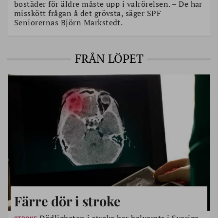
bostäder för äldre måste upp i valrörelsen. – De har
misskött frågan å det grövsta, säger SPF
Seniorernas Björn Markstedt.
FRÅN LÖPET
Färre dör i stroke
Dödligheten i stroke har halverats i Sverige