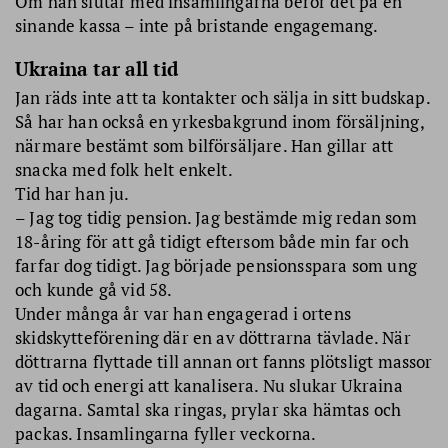
Om han slutar med insamlingarna beror det på en
sinande kassa – inte på bristande engagemang.
Ukraina tar all tid
Jan räds inte att ta kontakter och sälja in sitt budskap.
Så har han också en yrkesbakgrund inom försäljning,
närmare bestämt som bilförsäljare. Han gillar att
snacka med folk helt enkelt.
Tid har han ju.
– Jag tog tidig pension. Jag bestämde mig redan som
18-åring för att gå tidigt eftersom både min far och
farfar dog tidigt. Jag började pensionsspara som ung
och kunde gå vid 58.
Under många år var han engagerad i ortens
skidskytteförening där en av döttrarna tävlade. När
döttrarna flyttade till annan ort fanns plötsligt massor
av tid och energi att kanalisera. Nu slukar Ukraina
dagarna. Samtal ska ringas, prylar ska hämtas och
packas. Insamlingarna fyller veckorna.