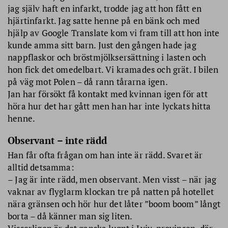
jag själv haft en infarkt, trodde jag att hon fått en
hjärtinfarkt. Jag satte henne på en bänk och med
hjälp av Google Translate kom vi fram till att hon inte
kunde amma sitt barn. Just den gången hade jag
nappflaskor och bröstmjölks­ersättning i lasten och
hon fick det omedelbart. Vi kramades och grät. I bilen
på väg mot Polen – då rann tårarna igen.
Jan har försökt få kontakt med kvinnan igen för att
höra hur det har gått men han har inte lyckats hitta
henne.
Observant – inte rädd
Han får ofta frågan om han inte är rädd. Svaret är
alltid detsamma:
– Jag är inte rädd, men observant. Men visst – när jag
vaknar av flyglarm klockan tre på natten på hotellet
nära gränsen och hör hur det låter ”boom boom” långt
borta – då känner man sig liten.