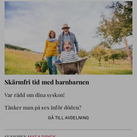
Skärmfri tid med barnbarnen
Var rädd om dina syskon!
Tänker man på sex inför döden?
GÅ TILL AVDELNING
SENIOREN
MAT & DRYCK