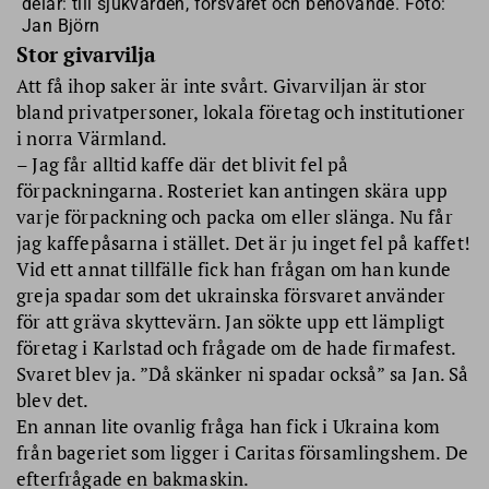
delar: till sjukvården, försvaret och behövande. Foto:
Jan Björn
Stor givarvilja
Att få ihop saker är inte svårt. Givarviljan är stor
bland privatpersoner, lokala företag och institutioner
i norra Värmland.
– Jag får alltid kaffe där det blivit fel på
förpackningarna. Rosteriet kan antingen skära upp
varje förpackning och packa om eller slänga. Nu får
jag kaffepåsarna i stället. Det är ju inget fel på kaffet!
Vid ett annat tillfälle fick han frågan om han kunde
greja spadar som det ukrainska försvaret använder
för att gräva skyttevärn. Jan sökte upp ett lämpligt
företag i Karlstad och frågade om de hade firmafest.
Svaret blev ja. ”Då skänker ni spadar också” sa Jan. Så
blev det.
En annan lite ovanlig fråga han fick i Ukraina kom
från bageriet som ligger i Caritas församlingshem. De
efterfrågade en bakmaskin.