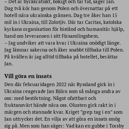
– Det är byråkratiskt, bökigt och tar tid, säger Jan.
Dag två kör han genom Polen och övernattar på ett
hotell nära ukrainska gränsen. Dag tre åker han 15
mil in i Ukraina, till Zolotjiv. Där tar Caritas, katolska
kyrkans organisation för bistånd och humanitär hjälp,
hand om leveransen i sitt församlingshem.
– Jag undviker att vara kvar i Ukraina onödigt länge.
Jag lämnar sakerna och åker snabbt tillbaka till Polen.
På kvällen är jag alltid tillbaka på hotellet, berättar
Jan.
Vill göra en insats
Den där februaridagen 2022 när Ryssland gick in i
Ukraina reagerade Jan Björn som så många andra av
oss: med bestörtning. Något ofattbart och
fruktansvärt hände nära oss. Olusten gick rakt in i
märgen och stannade kvar. Kriget ”grep tag i en” som
Jan uttrycker det. En vilja av att göra en insats smög
sig på. Men som han säger: Vad kan en gubbe i Torsby