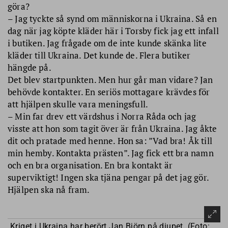
göra?
– Jag tyckte så synd om människorna i Ukraina. Så en
dag när jag köpte kläder här i Torsby fick jag ett infall
i butiken. Jag frågade om de inte kunde skänka lite
kläder till Ukraina. Det kunde de. Flera butiker
hängde på.
Det blev startpunkten. Men hur går man vidare? Jan
behövde kontakter. En seriös mottagare krävdes för
att hjälpen skulle vara meningsfull.
– Min far drev ett värdshus i Norra Råda och jag
visste att hon som tagit över är från Ukraina. Jag åkte
dit och pratade med henne. Hon sa: ”Vad bra! Åk till
min hemby. Kontakta prästen”. Jag fick ett bra namn
och en bra organisation. En bra kontakt är
superviktigt! Ingen ska tjäna pengar på det jag gör.
Hjälpen ska nå fram.
Kriget i Ukraina har berört Jan Björn på djupet. (Foto: