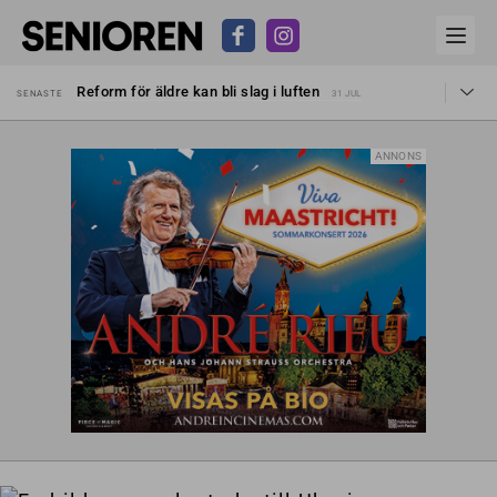
Sven Hagströmer sommarpratar
SENASTE
26 JUL
Reform för äldre kan bli slag i luften
SENASTE
31 JUL
Kravet: Nu måste 65-årsgränsen bort
SENASTE
30 JUL
Dom öppnar för rätt till garantipension
SENASTE
30 JUL
Snart kan telefonförsäljning förbjudas i Sverige
SENASTE
29 JUL
Hyror rusar ifrån äldres bostadstillägg
ANNONS
SENASTE
28 JUL
Liten höjning av garantipensionen
SENASTE
27 JUL
Sven Hagströmer sommarpratar
SENASTE
26 JUL
Reform för äldre kan bli slag i luften
SENASTE
31 JUL