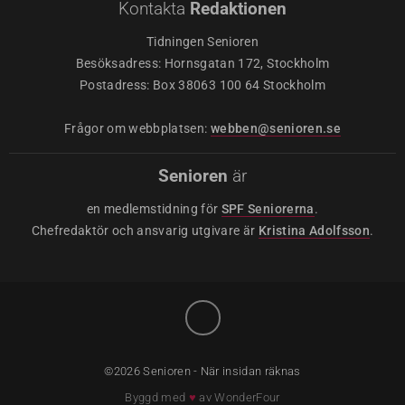
Kontakta
Redaktionen
Tidningen Senioren
Besöksadress: Hornsgatan 172, Stockholm
Postadress: Box 38063 100 64 Stockholm
Frågor om webbplatsen:
webben@senioren.se
Senioren
är
en medlemstidning för
SPF Seniorerna
.
Chefredaktör och ansvarig utgivare är
Kristina Adolfsson
.
©2026 Senioren - När insidan räknas
Byggd med
♥
av
WonderFour