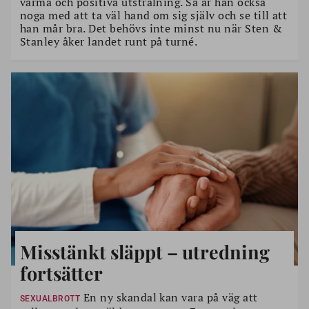
varma och positiva utstrålning. Så är han också
noga med att ta väl hand om sig själv och se till att
han mår bra. Det behövs inte minst nu när Sten &
Stanley åker landet runt på turné.
Misstänkt släppt – utredning
fortsätter
En ny skandal kan vara på väg att
SEXUALBROTT