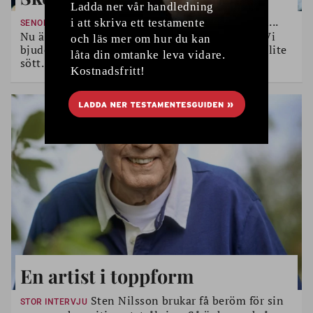
Kantareller, blåbär, lingon...
SENOMMARENS SMAKER
Nu är det tid att njuta av råvaror från skogen. Vi
bjuder på recept på värmande rätter, dryck och lite
sött.
En artist i toppform
Sten Nilsson brukar få beröm för sin
STOR INTERVJU