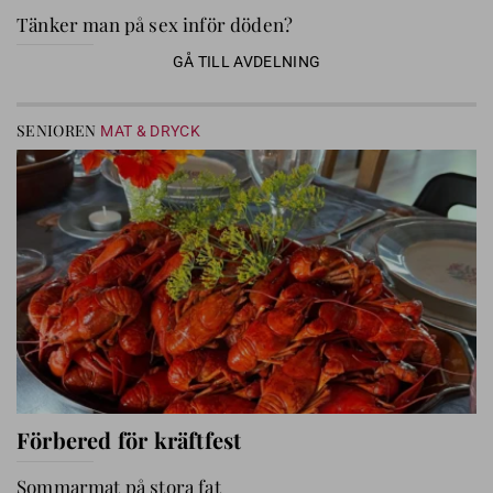
Tänker man på sex inför döden?
GÅ TILL AVDELNING
SENIOREN
MAT & DRYCK
Förbered för kräftfest
Sommarmat på stora fat