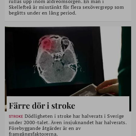
rullas upp inom äldreomsorgen. En man i
Skellefteå är misstänkt för flera sexövergrepp som
begåtts under en lång period.
Färre dör i stroke
Dödligheten i stroke har halverats i Sverige
STROKE
under 2000-talet. Även insjuknandet har halverats.
Förebyggande åtgärder är en av
framgångsfaktorerna.