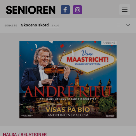
Hyror rusar ifrån äldres bostadstillägg
SENASTE
28 JUL
Skogens skörd
SENASTE
8 AUG
Misstänkt släppt – utredning fortsätter
SENASTE
7 AUG
Reform för äldre kan bli slag i luften
SENASTE
31 JUL
Kravet: Nu måste 65-årsgränsen bort
SENASTE
30 JUL
ANNONS
Dom öppnar för rätt till garantipension
SENASTE
30 JUL
Snart kan telefonförsäljning förbjudas i Sverige
SENASTE
29 JUL
Hyror rusar ifrån äldres bostadstillägg
SENASTE
28 JUL
Skogens skörd
SENASTE
8 AUG
HÄLSA / RELATIONER