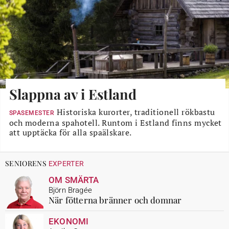
Slappna av i Estland
Historiska kurorter, traditionell rökbastu
SPASEMESTER
och moderna spahotell. Runtom i Estland finns mycket
att upptäcka för alla spaälskare.
SENIORENS
EXPERTER
OM SMÄRTA
Björn Bragée
När fötterna bränner och domnar
EKONOMI