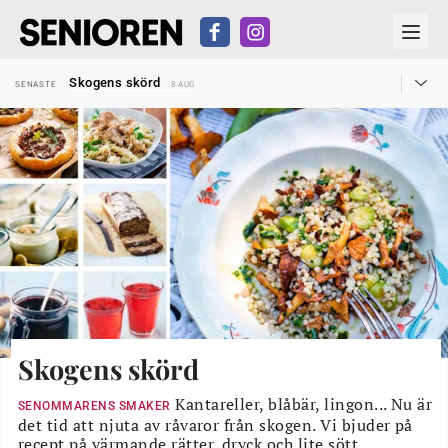
Hyror rusar ifrån äldres bostadstillägg
SENASTE
28 JUL
Skogens skörd
SENASTE
8 AUG
Misstänkt släppt – utredning fortsätter
SENASTE
7 AUG
Reform för äldre kan bli slag i luften
SENASTE
31 JUL
Kravet: Nu måste 65-årsgränsen bort
SENASTE
30 JUL
Dom öppnar för rätt till garantipension
SENASTE
30 JUL
Snart kan telefonförsäljning förbjudas i Sverige
SENASTE
29 JUL
Hyror rusar ifrån äldres bostadstillägg
SENASTE
28 JUL
Skogens skörd
SENASTE
8 AUG
Skogens skörd
Kantareller, blåbär, lingon... Nu är
SENOMMARENS SMAKER
det tid att njuta av råvaror från skogen. Vi bjuder på
recept på värmande rätter, dryck och lite sött.