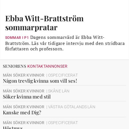
Ebba Witt-Brattström
sommarpratar
Dagens sommarvärd är Ebba Witt-
SOMMAR I P1
Brattström. Läs vår tidigare intervju med den stridbara
författaren och professorn.
SENIORENS
KONTAKTANNONSER
MÄN SÖKER KVINNOR
| OSPECIFICERAT
Någon trevlig kvinna som vill ses!
MÄN SÖKER KVINNOR
| SKÅNE LÄN
Söker kvinna med stil
MÄN SÖKER KVINNOR
| VÄSTRA GÖTALANDS LÄN
Kanske med Dig?
MÄN SÖKER KVINNOR
| OSPECIFICERAT
Höstmys