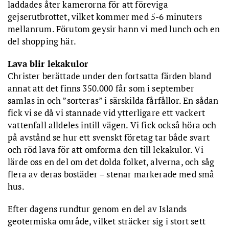
laddades åter kamerorna för att föreviga
gejserutbrottet, vilket kommer med 5-6 minuters
mellanrum. Förutom geysir hann vi med lunch och en
del shopping här.
Lava blir lekakulor
Christer berättade under den fortsatta färden bland
annat att det finns 350.000 får som i september
samlas in och ”sorteras” i särskilda fårfållor. En sådan
fick vi se då vi stannade vid ytterligare ett vackert
vattenfall alldeles intill vägen. Vi fick också höra och
på avstånd se hur ett svenskt företag tar både svart
och röd lava för att omforma den till lekakulor. Vi
lärde oss en del om det dolda folket, alverna, och såg
flera av deras bostäder – stenar markerade med små
hus.
Efter dagens rundtur genom en del av Islands
geotermiska område, vilket sträcker sig i stort sett