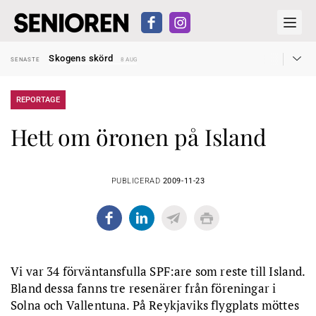
Hyror rusar ifrån äldres bostadstillägg
SENASTE
28 JUL
Skogens skörd
SENASTE
8 AUG
Misstänkt släppt – utredning fortsätter
SENASTE
7 AUG
Reform för äldre kan bli slag i luften
SENASTE
31 JUL
Kravet: Nu måste 65-årsgränsen bort
SENASTE
30 JUL
REPORTAGE
Dom öppnar för rätt till garantipension
SENASTE
30 JUL
Snart kan telefonförsäljning förbjudas i Sverige
SENASTE
29 JUL
Hett om öronen på Island
Hyror rusar ifrån äldres bostadstillägg
SENASTE
28 JUL
Skogens skörd
SENASTE
8 AUG
PUBLICERAD
2009-11-23
Vi var 34 förväntansfulla SPF:are som reste till Island.
Bland dessa fanns tre resenärer från föreningar i
Solna och Vallentuna. På Reykjaviks flygplats möttes