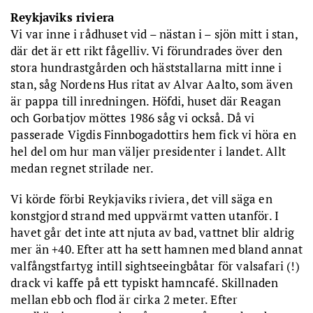
Reykjaviks riviera
Vi var inne i rådhuset vid – nästan i – sjön mitt i stan,
där det är ett rikt fågelliv. Vi förundrades över den
stora hundrastgården och häststallarna mitt inne i
stan, såg Nordens Hus ritat av Alvar Aalto, som även
är pappa till inredningen. Höfdi, huset där Reagan
och Gorbatjov möttes 1986 såg vi också. Då vi
passerade Vigdis Finnbogadottirs hem fick vi höra en
hel del om hur man väljer presidenter i landet. Allt
medan regnet strilade ner.
Vi körde förbi Reykjaviks riviera, det vill säga en
konstgjord strand med uppvärmt vatten utanför. I
havet går det inte att njuta av bad, vattnet blir aldrig
mer än +40. Efter att ha sett hamnen med bland annat
valfångstfartyg intill sightseeingbåtar för valsafari (!)
drack vi kaffe på ett typiskt hamncafé. Skillnaden
mellan ebb och flod är cirka 2 meter. Efter