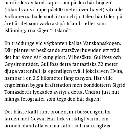
hänfördes av landskapet som på den här höjden
(ibland var vi uppe på 400 meter över havet) vitnade.
Vulkanerna hade snöhättor och just den här tiden på
året är det som vackrast på Island – eller som
islänningarna säger ”i Island”.
En träddunge vid vägkanten kallas Vänskapsskogen.
Där planterar besökande statsöverhuvuden ett träd,
det har även vår kung gjort. Vi besökte Gullfoss och
Geysirområdet. Gullfoss detta fantastiska 32 meter
djupa vattenfall, ja egentligen två, i jökelälven Hvita,
hamnar i en 2,5 kilometer lång canyon. Här ville
engelsmän bygga kraftstation men bonddottern Sigrid
Tomasdottir lyckades avstyra detta. Undrar just hur
många fotografier som togs den här dagen!
Det blåste kallt runt öronen, in i bussen igen för
färden mot Geysir. Här fick vi riktigt varmt om
öronen bland alla varma källor och naturligtvis