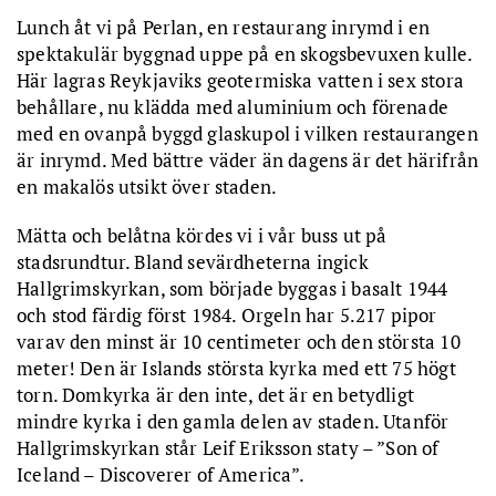
Lunch åt vi på Perlan, en restaurang inrymd i en
spektakulär byggnad uppe på en skogsbevuxen kulle.
Här lagras Reykjaviks geotermiska vatten i sex stora
behållare, nu klädda med aluminium och förenade
med en ovanpå byggd glaskupol i vilken restaurangen
är inrymd. Med bättre väder än dagens är det härifrån
en makalös utsikt över staden.
Mätta och belåtna kördes vi i vår buss ut på
stadsrundtur. Bland sevärdheterna ingick
Hallgrimskyrkan, som började byggas i basalt 1944
och stod färdig först 1984. Orgeln har 5.217 pipor
varav den minst är 10 centimeter och den största 10
meter! Den är Islands största kyrka med ett 75 högt
torn. Domkyrka är den inte, det är en betydligt
mindre kyrka i den gamla delen av staden. Utanför
Hallgrimskyrkan står Leif Eriksson staty – ”Son of
Iceland – Discoverer of America”.