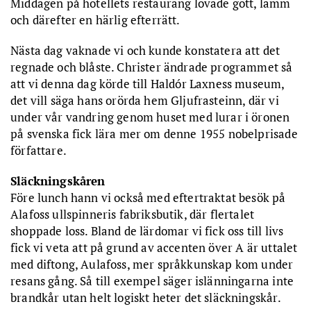
Middagen på hotellets restaurang lovade gott, lamm
och därefter en härlig efterrätt.
Nästa dag vaknade vi och kunde konstatera att det
regnade och blåste. Christer ändrade programmet så
att vi denna dag körde till Haldór Laxness museum,
det vill säga hans orörda hem Gljufrasteinn, där vi
under vår vandring genom huset med lurar i öronen
på svenska fick lära mer om denne 1955 nobelprisade
författare.
Släckningskåren
Före lunch hann vi också med eftertraktat besök på
Alafoss ullspinneris fabriksbutik, där flertalet
shoppade loss. Bland de lärdomar vi fick oss till livs
fick vi veta att på grund av accenten över A är uttalet
med diftong, Aulafoss, mer språkkunskap kom under
resans gång. Så till exempel säger islänningarna inte
brandkår utan helt logiskt heter det släckningskår.