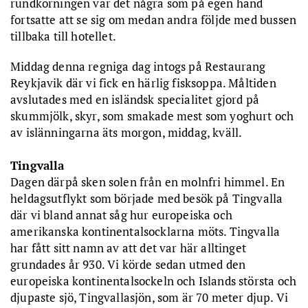
rundkörningen var det några som på egen hand
fortsatte att se sig om medan andra följde med bussen
tillbaka till hotellet.
Middag denna regniga dag intogs på Restaurang
Reykjavik där vi fick en härlig fisksoppa. Måltiden
avslutades med en isländsk specialitet gjord på
skummjölk, skyr, som smakade mest som yoghurt och
av islänningarna äts morgon, middag, kväll.
Tingvalla
Dagen därpå sken solen från en molnfri himmel. En
heldagsutflykt som började med besök på Tingvalla
där vi bland annat såg hur europeiska och
amerikanska kontinentalsocklarna möts. Tingvalla
har fått sitt namn av att det var här alltinget
grundades år 930. Vi körde sedan utmed den
europeiska kontinentalsockeln och Islands största och
djupaste sjö, Tingvallasjön, som är 70 meter djup. Vi