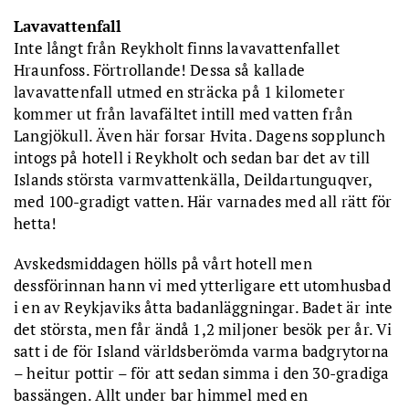
Lavavattenfall
Inte långt från Reykholt finns lavavattenfallet
Hraunfoss. Förtrollande! Dessa så kallade
lavavattenfall utmed en sträcka på 1 kilometer
kommer ut från lavafältet intill med vatten från
Langjökull. Även här forsar Hvita. Dagens sopplunch
intogs på hotell i Reykholt och sedan bar det av till
Islands största varmvattenkälla, Deildartunguqver,
med 100-gradigt vatten. Här varnades med all rätt för
hetta!
Avskedsmiddagen hölls på vårt hotell men
dessförinnan hann vi med ytterligare ett utomhusbad
i en av Reykjaviks åtta badanläggningar. Badet är inte
det största, men får ändå 1,2 miljoner besök per år. Vi
satt i de för Island världsberömda varma badgrytorna
– heitur pottir – för att sedan simma i den 30-gradiga
bassängen. Allt under bar himmel med en