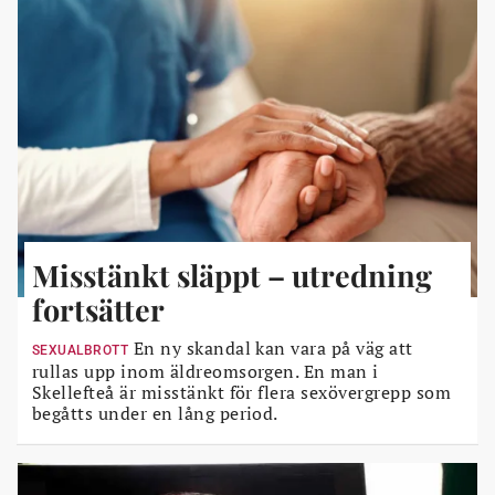
Misstänkt släppt – utredning
fortsätter
En ny skandal kan vara på väg att
SEXUALBROTT
rullas upp inom äldreomsorgen. En man i
Skellefteå är misstänkt för flera sexövergrepp som
begåtts under en lång period.