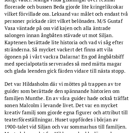
florerade och bussen Beda gjorde lite kringelikrokar
vilket förvillade oss. Leksand var målet och endast två
personer prickade rätt vilket belönades. M/S Gustaf
Vasa väntade på oss vid kajen och alla äntrade
salongen innan ångbåten stävade ut mot Siljan.
Kaptenen berättade lite historia och vad vi såg efter
stränderna. Så mycket vackert det finns att vila
ögonen på i vårt vackra Dalarna! En god ångbåtsbiff
med specialpotatis serverades så med mätta magar
och glada leenden gick färden vidare till nästa stopp.
Det var Hildasholm där vi möttes på trappen av tre
guider som berättade den spännande historien om
familjen Munthe. En av våra guider hade också träffat
sonen Malcolm i levande livet. Det var en mycket
kreativ familj som gjorde egna figurer och attribut till
teaterföreställningar. Huset uppfördes i början av
1900-talet vid Siljan och var sommarhus till familjen.