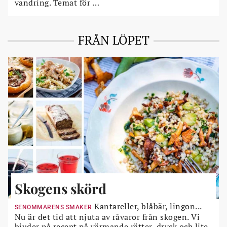
vandring. Temat för …
FRÅN LÖPET
Skogens skörd
Kantareller, blåbär, lingon...
SENOMMARENS SMAKER
Nu är det tid att njuta av råvaror från skogen. Vi
bjuder på recept på värmande rätter, dryck och lite