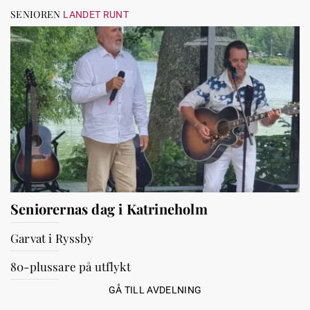
SENIOREN
LANDET RUNT
Seniorernas dag i Katrineholm
Garvat i Ryssby
80-plussare på utflykt
GÅ TILL AVDELNING