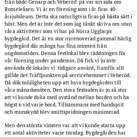
från både Genarp och Veberöd på var sin sida om
Romeleåsen. Vi är en förening som i år firar 40-
årsjubileum. Detta ska naturligtvis firas på bästa sätt i
höst. Men det är inte det som jag tänkt skriva om utan
våra aktiviteter som vi har på Norra Ugglarps
bygdegård. Det är en stor nyrenoverad gammal härlig
bygdegård där många har fina minnen från
ungdomstiden. Denna festlokal blev räddningen för
vår förening under pandemin. Då fick vi ju inte
använda de lokaler vi tidigare använt, framför allt
gällde det Träffpunkten på servicehemmet i Veberöd.
Då dök möjligheten upp att hyra bygdegården till
våra månadsmöten. Den stora festsalen är ju så stor
att vi kunde duka med avstånd mellan borden och ha
högst 6 vid varje bord. Tillsammans med handsprit
och munskydd blev smittspridningen minimerad.
Men den största vinsten var att vi kunde starta upp
ett antal aktiviteter varje torsdag. Bygdegården har