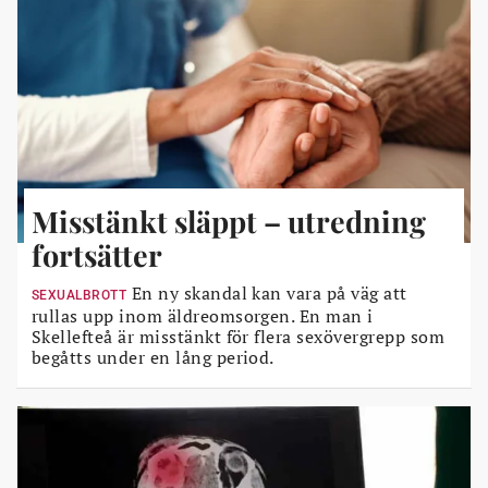
Misstänkt släppt – utredning
fortsätter
En ny skandal kan vara på väg att
SEXUALBROTT
rullas upp inom äldreomsorgen. En man i
Skellefteå är misstänkt för flera sexövergrepp som
begåtts under en lång period.