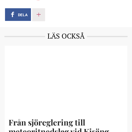
DELA
LÄS OCKSÅ
Från sjöreglering till
meteoritnedslag vid Kisäng