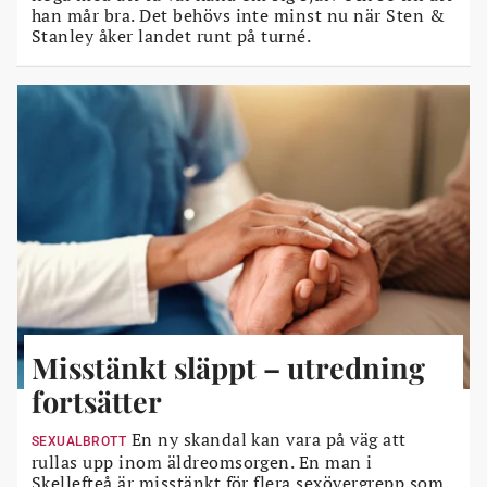
han mår bra. Det behövs inte minst nu när Sten &
Stanley åker landet runt på turné.
Misstänkt släppt – utredning
fortsätter
En ny skandal kan vara på väg att
SEXUALBROTT
rullas upp inom äldreomsorgen. En man i
Skellefteå är misstänkt för flera sexövergrepp som