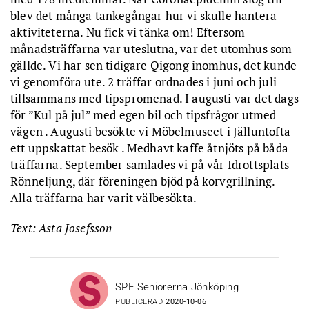
blev det många tankegångar hur vi skulle hantera
aktiviteterna. Nu fick vi tänka om! Eftersom
månadsträffarna var uteslutna, var det utomhus som
gällde. Vi har sen tidigare Qigong inomhus, det kunde
vi genomföra ute. 2 träffar ordnades i juni och juli
tillsammans med tipspromenad. I augusti var det dags
för ”Kul på jul” med egen bil och tipsfrågor utmed
vägen . Augusti besökte vi Möbelmuseet i Jälluntofta
ett uppskattat besök . Medhavt kaffe åtnjöts på båda
träffarna. September samlades vi på vår Idrottsplats
Rönneljung, där föreningen bjöd på korvgrillning.
Alla träffarna har varit välbesökta.
Text: Asta Josefsson
SPF Seniorerna Jönköping
PUBLICERAD
2020-10-06