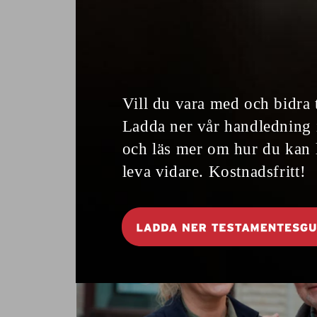
Slappna av i Estland
Historiska kurorter, traditio
SPASEMESTER
moderna spahotell. Runtom i Estland fin
för alla spaälskare.