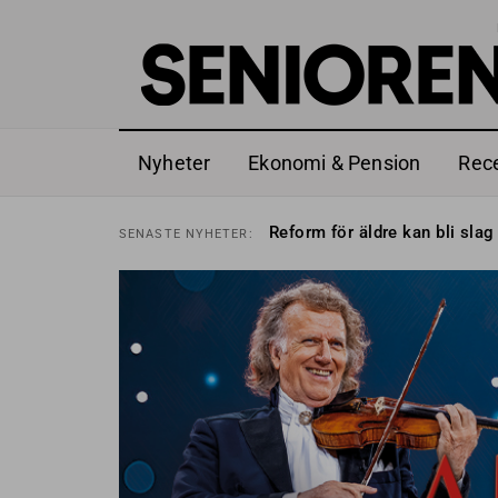
Nyheter
Ekonomi & Pension
Rec
Sven Hagströmer sommarpra
SENASTE
NYHETER:
Reform för äldre kan bli slag 
SENASTE
NYHETER:
Kravet: Nu måste 65-årsgrän
SENASTE
NYHETER:
Dom öppnar för rätt till gara
SENASTE
NYHETER:
Snart kan telefonförsäljning 
SENASTE
NYHETER:
Hyror rusar ifrån äldres bost
SENASTE
NYHETER:
Liten höjning av garantipens
SENASTE
NYHETER:
Sven Hagströmer sommarpra
SENASTE
NYHETER:
Reform för äldre kan bli slag 
SENASTE
NYHETER: