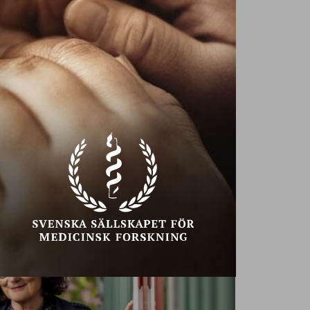
 seniorer!
elpower, det vill säga förmågan att
 en kritisk faktor för äldre. Här visar
t Michail Tonkonogi, professor i
ågra övningar som tränar förmågan.