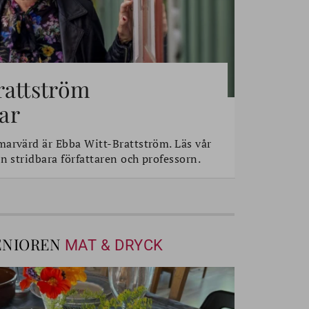
rattström
ar
rvärd är Ebba Witt-Brattström. Läs vår
n stridbara författaren och professorn.
ENIOREN
MAT & DRYCK