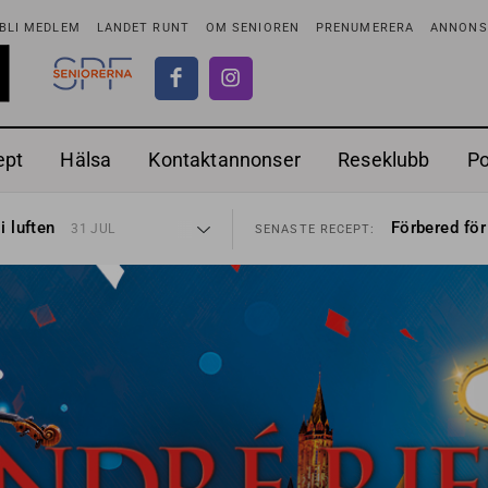
BLI MEDLEM
LANDET RUNT
OM SENIOREN
PRENUMERERA
ANNONSE
ept
Hälsa
Kontaktannonser
Reseklubb
P
tar
Ranchdipp me
26 JUL
SENASTE RECEPT:
i luften
Förbered för
31 JUL
SENASTE RECEPT:
sen bort
Gott med röt
30 JUL
SENASTE RECEPT:
ntipension
Sommarmat p
30 JUL
SENASTE RECEPT:
förbjudas i Sverige
Timjankokta
29 JUL
SENASTE RECEPT:
adstillägg
Mycket smak
28 JUL
SENASTE RECEPT:
ionen
Mums med m
27 JUL
SENASTE RECEPT:
tar
Ranchdipp me
26 JUL
SENASTE RECEPT:
i luften
Förbered för
31 JUL
SENASTE RECEPT: