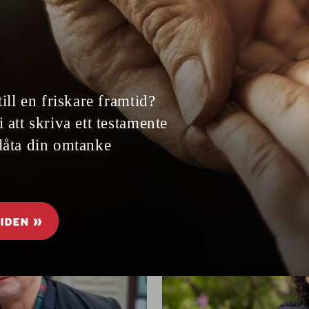
Mer power åt
nell rökbastu och
Musk
BLI STARK MED MICHAIL
ns mycket att upptäcka
utveckla kraft snabbt, är
Seniorens träningsexper
medicinsk vetenskap, n