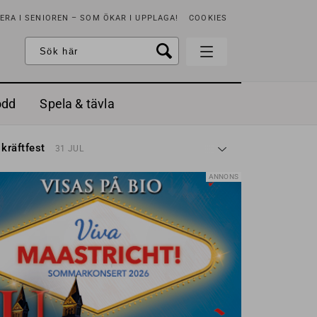
RA I SENIOREN – SOM ÖKAR I UPPLAGA!
COOKIES
odd
Spela & tävla
d gräddfil, dill och persilja
2 MAJ
 kräftfest
31 JUL
t & sött
14 JUL
å stora fat
3 JUL
ANNONS
 jordgubbar med vaniljglass
18 JUN
 med örter
13 JUN
unsbitar
3 MAJ
d gräddfil, dill och persilja
2 MAJ
 kräftfest
31 JUL