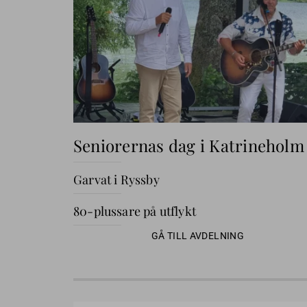
Seniorernas dag i Katrineholm
Garvat i Ryssby
80-plussare på utflykt
GÅ TILL AVDELNING