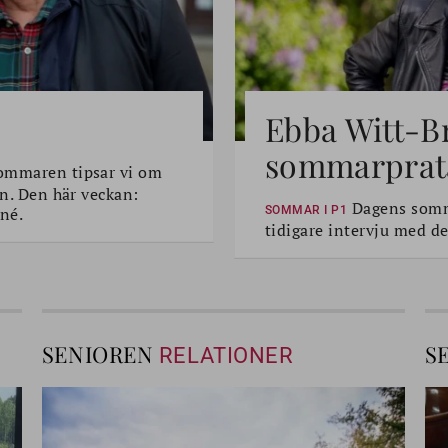
Ebba Witt-B
sommarprat
ommaren tipsar vi om
en. Den här veckan:
Dagens somma
né.
SOMMAR I P1
tidigare intervju med de
SENIOREN
S
RELATIONER