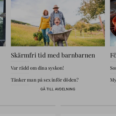
Skärmfri tid med barnbarnen
Fö
Var rädd om dina syskon!
So
Tänker man på sex inför döden?
My
GÅ TILL AVDELNING