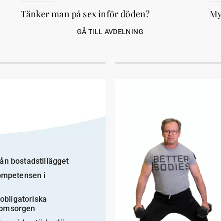
Tänker man på sex inför döden?
My
GÅ TILL AVDELNING
rån bostadstillägget
kompetensen i
obligatoriska
reomsorgen