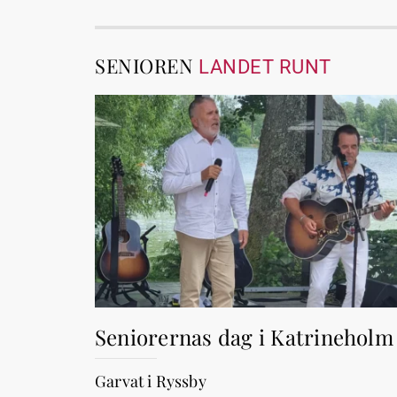
SENIOREN
LANDET RUNT
Seniorernas dag i Katrineholm
Garvat i Ryssby