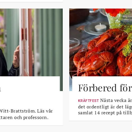
m
Förbered för
Nästa vecka är 
KRÄFTFEST
det ordentligt är det läg
itt-Brattström. Läs vår
samlat 14 recept på till
ttaren och professorn.