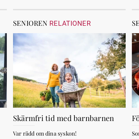
SENIOREN
S
RELATIONER
Skärmfri tid med barnbarnen
Fö
Var rädd om dina syskon!
So