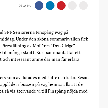
DELA NU:
and SPF Seniorerna Finspång iväg på
ve middag. Under den sköna sommarkvällen fick
 föreställning av Molières ”Den Girige”.
 till många skratt. Kort sammanfattat ett
igt och intressant ämne där man får erfara
ters som avslutades med kaffe och kaka. Resan
applåder i bussen på väg hem sa alla att de
 på så vis återvände vi till Finspång nöjda med