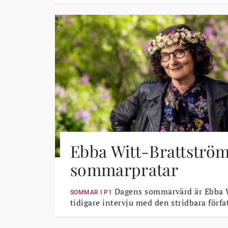
Ebba Witt-Brattströ
sommarpratar
Dagens sommarvärd är Ebba W
SOMMAR I P1
tidigare intervju med den stridbara förfa