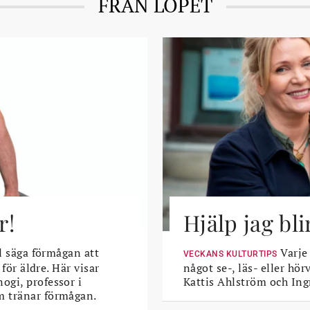
FRÅN LÖPET
r!
Hjälp jag bli
l säga förmågan att
Varje
VECKANS KULTURTIPS
 för äldre. Här visar
något se-, läs- eller hö
ogi, professor i
Kattis Ahlström och Ing
m tränar förmågan.