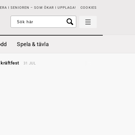
RA I SENIOREN – SOM ÖKAR I UPPLAGA!
COOKIES
odd
Spela & tävla
d gräddfil, dill och persilja
2 MAJ
 kräftfest
31 JUL
t & sött
14 JUL
å stora fat
3 JUL
 jordgubbar med vaniljglass
18 JUN
 med örter
13 JUN
unsbitar
3 MAJ
d gräddfil, dill och persilja
2 MAJ
 kräftfest
31 JUL