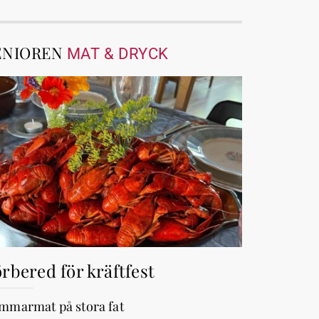
ENIOREN
MAT & DRYCK
rbered för kräftfest
mmarmat på stora fat