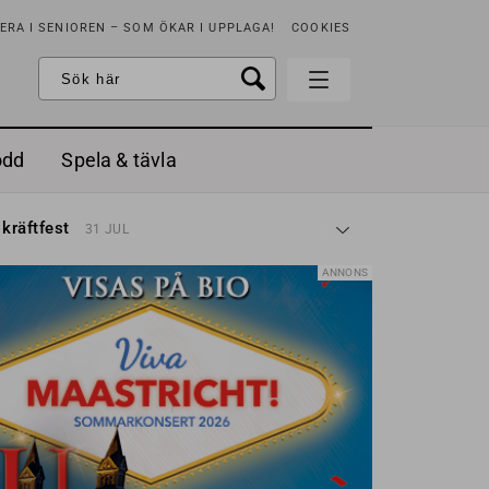
RA I SENIOREN – SOM ÖKAR I UPPLAGA!
COOKIES
odd
Spela & tävla
d gräddfil, dill och persilja
2 MAJ
 kräftfest
31 JUL
t & sött
14 JUL
å stora fat
3 JUL
ANNONS
 jordgubbar med vaniljglass
18 JUN
 med örter
13 JUN
unsbitar
3 MAJ
d gräddfil, dill och persilja
2 MAJ
 kräftfest
31 JUL