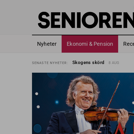
Nyheter
Ekonomi & Pension
Rec
Hyror rusar ifrån äldres bost
SENASTE
NYHETER:
Skogens skörd
8 AUG
SENASTE
NYHETER:
Misstänkt släppt – utredning
SENASTE
NYHETER:
Reform för äldre kan bli slag 
SENASTE
NYHETER:
Kravet: Nu måste 65-årsgrän
SENASTE
NYHETER:
Dom öppnar för rätt till gara
SENASTE
NYHETER:
Snart kan telefonförsäljning 
SENASTE
NYHETER:
Hyror rusar ifrån äldres bost
SENASTE
NYHETER:
Skogens skörd
8 AUG
SENASTE
NYHETER: