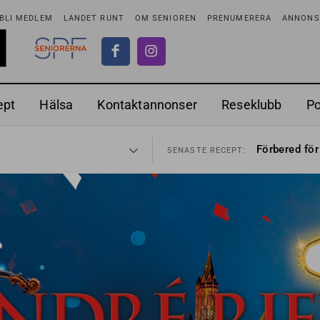
BLI MEDLEM
LANDET RUNT
OM SENIOREN
PRENUMERERA
ANNONSE
ept
Hälsa
Kontaktannonser
Reseklubb
P
adstillägg
Ranchdipp me
28 JUL
SENASTE RECEPT:
Förbered för
SENASTE RECEPT:
 fortsätter
Gott med röt
7 AUG
SENASTE RECEPT:
i luften
Sommarmat p
31 JUL
SENASTE RECEPT:
sen bort
Timjankokta
30 JUL
SENASTE RECEPT:
ntipension
Mycket smak
30 JUL
SENASTE RECEPT:
förbjudas i Sverige
Mums med m
29 JUL
SENASTE RECEPT:
adstillägg
Ranchdipp me
28 JUL
SENASTE RECEPT:
Förbered för
SENASTE RECEPT: