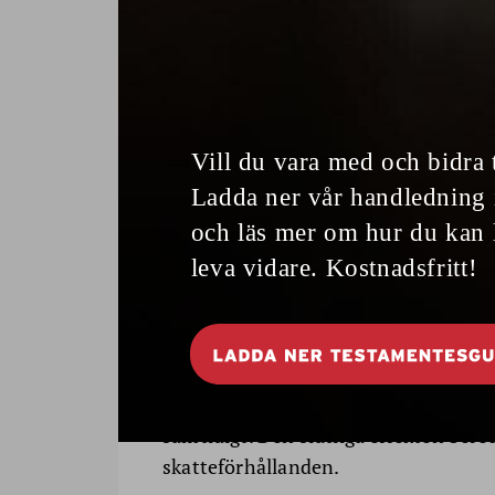
Men det är ännu inte klart om förslage
Finansdepartementet skriver i sin p
valutgången, det ekonomiska läget, 
budgetpropositionen för 2027.
På remiss till augusti
Förslaget är nu ute på remiss.
Förslaget berör seniorer som fortsätt
Jobbskatteavdraget minskar skatten 
automatiskt när arbetsgivaren drar s
För den som både arbetar och tar ut p
samtidigt. Den slutliga effekten ber
skatteförhållanden.