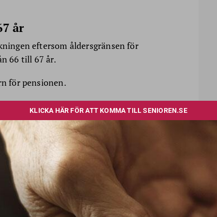
67 år
nkningen eftersom åldersgränsen för
 66 till 67 år.
rn för pensionen.
ång har fyllt 67 år ska omfattas av
stärkning av avdraget och en högre
 den 1 januari 2027.