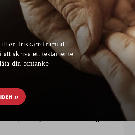
t blir verklighet.
romemoria att det beror på bland annat
reformutrymmet och det slutliga arbetet med
er att arbeta efter pensionsåldern.
på arbetsinkomster och räknas normalt av
katt.
ension kan skatten påverkas av flera regler
or därför på den egna inkomsten och övriga