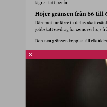
lägre skatt per år.
Höjer gränsen från 66 till 
Däremot får färre ta del av skattesä
jobbskatteavdrag för seniorer höjs från
Den nya gränsen kopplas till riktålde
Det betyder att den som vid årets ing
skattelättnaden.
Förslaget innebär alltså både en för
åldersgräns.
Kan börja gälla 2027
Lagändringarna föreslås träda i kraft