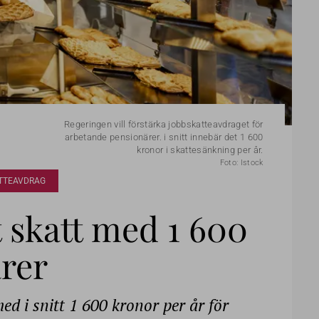
Regeringen vill förstärka jobbskatteavdraget för
arbetande pensionärer. i snitt innebär det 1 600
kronor i skattesänkning per år.
Foto: Istock
TTEAVDRAG
t skatt med 1 600
ärer
ed i snitt 1 600 kronor per år för