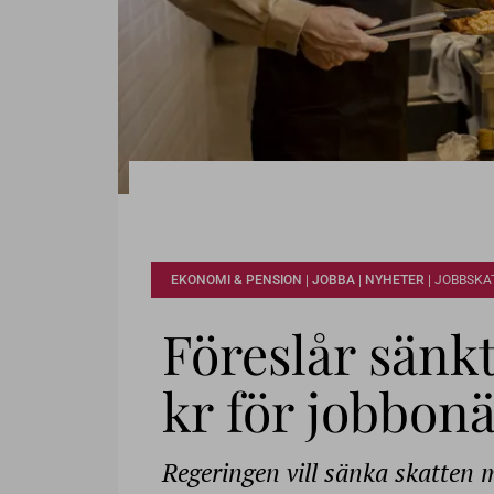
EKONOMI & PENSION | JOBBA | NYHETER |
JOBBSKA
Föreslår sänk
kr för jobbon
Regeringen vill sänka skatten m