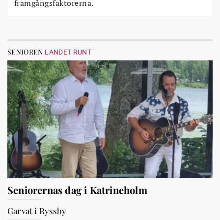
framgångsfaktorerna.
SENIOREN
LANDET RUNT
Seniorernas dag i Katrineholm
Garvat i Ryssby