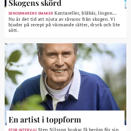
Skogens skörd
Kantareller, blåbär, lingon...
SENOMMARENS SMAKER
Nu är det tid att njuta av råvaror från skogen. Vi
bjuder på recept på värmande rätter, dryck och lite
sött.
En artist i toppform
Sten Nilsson brukar få beröm för sin
STOR INTERVJU