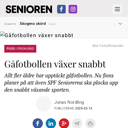
Hyror rusar ifrån äldres bostadstillägg
SENASTE
28 JUL
Skogens skörd
SENASTE
8 AUG
Misstänkt släppt – utredning fortsätter
SENASTE
7 AUG
Reform för äldre kan bli slag i luften
SENASTE
31 JUL
Kravet: Nu måste 65-årsgränsen bort
SENASTE
30 JUL
Dom öppnar för rätt till garantipension
SENASTE
30 JUL
Bild: Fotbollförbundet
Snart kan telefonförsäljning förbjudas i Sverige
PODD |
FRISKVÅRD
SENASTE
29 JUL
Hyror rusar ifrån äldres bostadstillägg
SENASTE
28 JUL
Skogens skörd
SENASTE
8 AUG
Gåfotbollen växer snabbt
Allt fler äldre har upptäckt gåfotbollen. Nu finns
planer på att även SPF Seniorerna ska plocka upp
den snabbt växande sporten.
Jonas Nordling
PUBLICERAD
2025-02-13