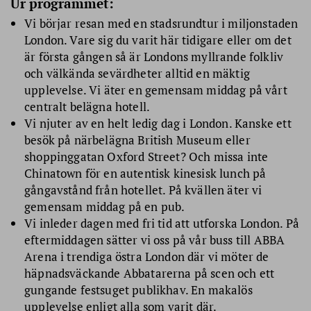
Ur programmet:
Vi börjar resan med en stadsrundtur i miljonstaden
London. Vare sig du varit här tidigare eller om det
är första gången så är Londons myllrande folkliv
och välkända sevärdheter alltid en mäktig
upplevelse. Vi äter en gemensam middag på vårt
centralt belägna hotell.
Vi njuter av en helt ledig dag i London. Kanske ett
besök på närbelägna British Museum eller
shoppinggatan Oxford Street? Och missa inte
Chinatown för en autentisk kinesisk lunch på
gångavstånd från hotellet. På kvällen äter vi
gemensam middag på en pub.
Vi inleder dagen med fri tid att utforska London. På
eftermiddagen sätter vi oss på vår buss till ABBA
Arena i trendiga östra London där vi möter de
häpnadsväckande Abbatarerna på scen och ett
gungande festsuget publikhav. En makalös
upplevelse enligt alla som varit där.