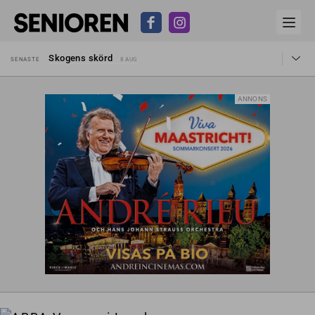
Hyror rusar ifrån äldres bostadstillägg
SENASTE
28 JUL
Skogens skörd
SENASTE
8 AUG
Misstänkt släppt – utredning fortsätter
SENASTE
7 AUG
Reform för äldre kan bli slag i luften
SENASTE
31 JUL
Kravet: Nu måste 65-årsgränsen bort
SENASTE
30 JUL
ANNONS
Dom öppnar för rätt till garantipension
SENASTE
30 JUL
Snart kan telefonförsäljning förbjudas i Sverige
SENASTE
29 JUL
Hyror rusar ifrån äldres bostadstillägg
SENASTE
28 JUL
Skogens skörd
SENASTE
8 AUG