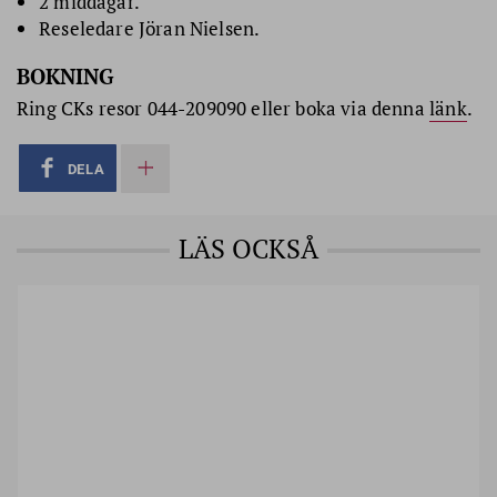
2 middagar.
Reseledare Jöran Nielsen.
BOKNING
Ring CKs resor 044-209090 eller boka via denna
länk
.
DELA
LÄS OCKSÅ