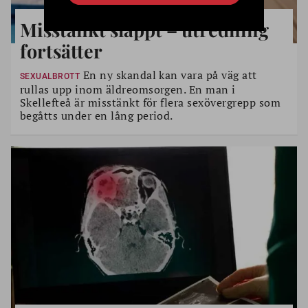
Misstänkt släppt – utredning
fortsätter
En ny skandal kan vara på väg att
SEXUALBROTT
rullas upp inom äldreomsorgen. En man i
Skellefteå är misstänkt för flera sexövergrepp som
begåtts under en lång period.