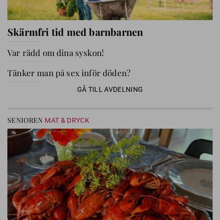
Skärmfri tid med barnbarnen
Var rädd om dina syskon!
Tänker man på sex inför döden?
GÅ TILL AVDELNING
SENIOREN
MAT & DRYCK