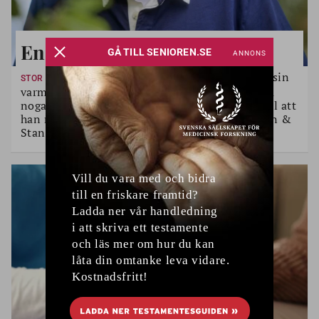
En artist i toppform
Sten Nilsson brukar få beröm för sin
STOR INTERVJU
varma och positiva utstrålning. Så är han också
noga med att ta väl hand om sig själv och se till att
han mår bra. Det behövs inte minst nu när Sten &
Stanley åker landet runt på turné.