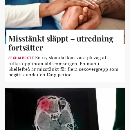
Misstänkt släppt – utredning
fortsätter
En ny skandal kan vara på väg att
SEXUALBROTT
rullas upp inom äldreomsorgen. En man i
Skellefteå är misstänkt för flera sexövergrepp som
begåtts under en lång period.