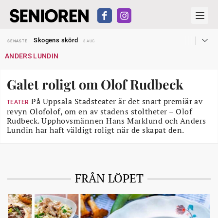
Hyror rusar ifrån äldres bostadstillägg
SENASTE
28 JUL
Skogens skörd
SENASTE
8 AUG
Misstänkt släppt – utredning fortsätter
SENASTE
7 AUG
ANDERS LUNDIN
Reform för äldre kan bli slag i luften
SENASTE
31 JUL
Kravet: Nu måste 65-årsgränsen bort
SENASTE
30 JUL
Dom öppnar för rätt till garantipension
SENASTE
30 JUL
Galet roligt om Olof Rudbeck
Snart kan telefonförsäljning förbjudas i Sverige
SENASTE
29 JUL
Hyror rusar ifrån äldres bostadstillägg
SENASTE
28 JUL
Skogens skörd
På Uppsala Stadsteater är det snart premiär av
SENASTE
8 AUG
TEATER
revyn Olofolof, om en av stadens stoltheter – Olof
Rudbeck. Upphovsmännen Hans Marklund och Anders
Lundin har haft väldigt roligt när de skapat den.
FRÅN LÖPET