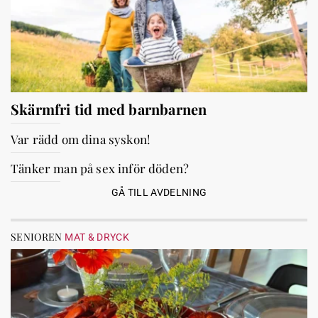
Skärmfri tid med barnbarnen
Var rädd om dina syskon!
Tänker man på sex inför döden?
GÅ TILL AVDELNING
SENIOREN
MAT & DRYCK