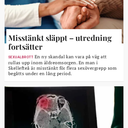
Misstänkt släppt – utredning
fortsätter
En ny skandal kan vara på väg att
SEXUALBROTT
rullas upp inom äldreomsorgen. En man i
Skellefteå är misstänkt för flera sexövergrepp som
begåtts under en lång period.