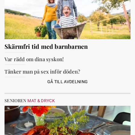
Skärmfri tid med barnbarnen
Var rädd om dina syskon!
Tänker man på sex inför döden?
GÅ TILL AVDELNING
SENIOREN
MAT & DRYCK