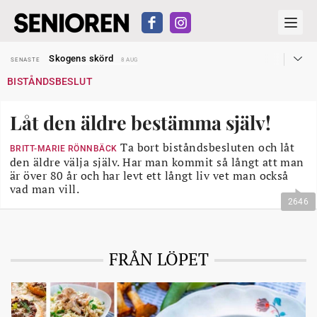
Hyror rusar ifrån äldres bostadstillägg
SENASTE
28 JUL
Skogens skörd
SENASTE
8 AUG
Misstänkt släppt – utredning fortsätter
SENASTE
7 AUG
BISTÅNDSBESLUT
Reform för äldre kan bli slag i luften
SENASTE
31 JUL
Kravet: Nu måste 65-årsgränsen bort
SENASTE
30 JUL
Dom öppnar för rätt till garantipension
SENASTE
30 JUL
Låt den äldre bestämma själv!
Snart kan telefonförsäljning förbjudas i Sverige
SENASTE
29 JUL
Hyror rusar ifrån äldres bostadstillägg
SENASTE
28 JUL
Skogens skörd
Ta bort biståndsbesluten och låt
SENASTE
8 AUG
BRITT-MARIE RÖNNBÄCK
den äldre välja själv. Har man kommit så långt att man
är över 80 år och har levt ett långt liv vet man också
vad man vill.
2646
FRÅN LÖPET