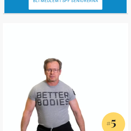
BLI MEDLEM I SPF SENIORERNA
5
#