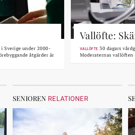
Vallöfte: Sk
 i Sverige under 2000-
30 dagars vårdga
VALLÖFTE
Förebyggande åtgärder är
Moderaternas vallöften
SENIOREN
S
RELATIONER