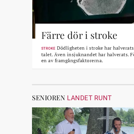
Färre dör i stroke
Dödligheten i stroke har halverats
STROKE
talet. Även insjuknandet har halverats. 
en av framgångsfaktorerna.
SENIOREN
LANDET RUNT