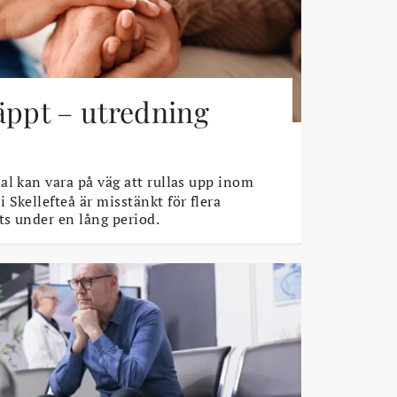
äppt – utredning
l kan vara på väg att rullas upp inom
Skellefteå är misstänkt för flera
s under en lång period.