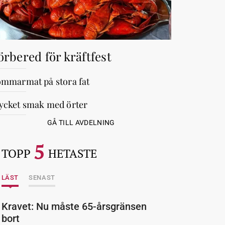
örbered för kräftfest
mmarmat på stora fat
cket smak med örter
GÅ TILL AVDELNING
5
TOPP
HETASTE
LÄST
SENAST
Kravet: Nu måste 65-årsgränsen
bort