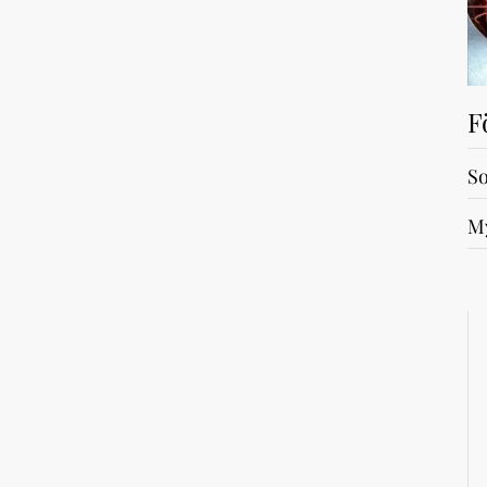
F
So
My