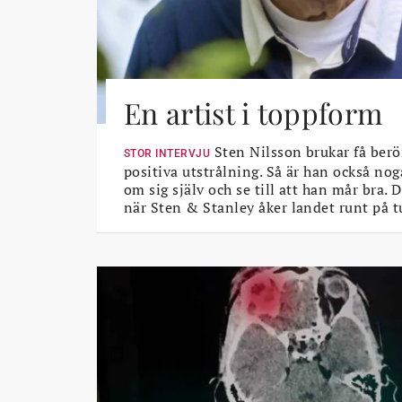
En artist i toppform
Sten Nilsson brukar få berö
STOR INTERVJU
positiva utstrålning. Så är han också nog
om sig själv och se till att han mår bra.
när Sten & Stanley åker landet runt på t