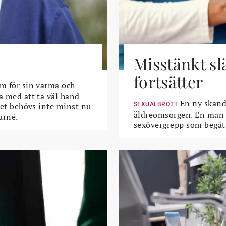
Misstänkt sl
fortsätter
m för sin varma och
a med att ta väl hand
En ny skanda
 Det behövs inte minst nu
SEXUALBROTT
äldreomsorgen. En man i 
urné.
sexövergrepp som begått