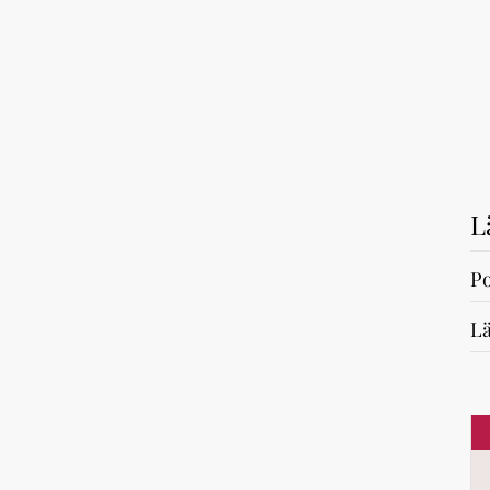
L
Po
Lä