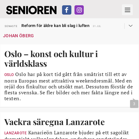
Sven Hagströmer sommarpratar
SENASTE
26 JUL
Reform för äldre kan bli slag i luften
SENASTE
31 JUL
Kravet: Nu måste 65-årsgränsen bort
SENASTE
30 JUL
JOHAN ÖBERG
Dom öppnar för rätt till garantipension
SENASTE
30 JUL
Snart kan telefonförsäljning förbjudas i Sverige
SENASTE
29 JUL
Hyror rusar ifrån äldres bostadstillägg
SENASTE
28 JUL
Oslo – konst och kultur i
Liten höjning av garantipensionen
SENASTE
27 JUL
Sven Hagströmer sommarpratar
SENASTE
26 JUL
världsklass
Reform för äldre kan bli slag i luften
SENASTE
31 JUL
Oslo har på kort tid gått från småtrist till ett av
OSLO
norra Europas mest attraktiva weekendresmål. Med en
rejäl dos finkultur och utsökt mat. Dessutom förstår de
flesta svenska. Se fler bilder och mer fakta längre ned i
texten.
3
Vackra säregna Lanzarote
Kanarieön Lanzarote bjuder på ett sagolikt
LANZAROTE