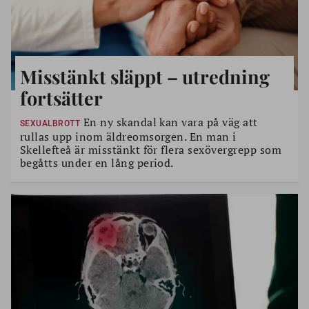
Misstänkt släppt – utredning
fortsätter
En ny skandal kan vara på väg att
SEXUALBROTT
rullas upp inom äldreomsorgen. En man i
Skellefteå är misstänkt för flera sexövergrepp som
begåtts under en lång period.