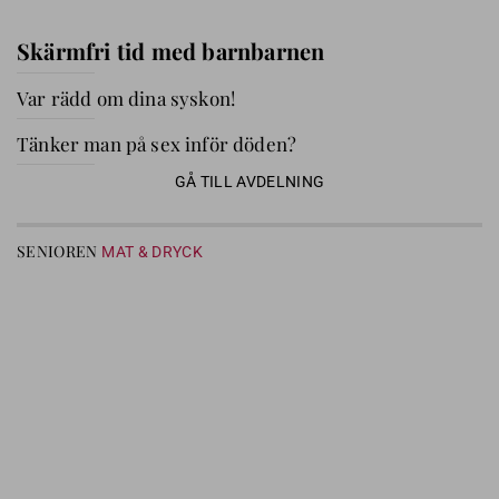
Skärmfri tid med barnbarnen
Var rädd om dina syskon!
Tänker man på sex inför döden?
GÅ TILL AVDELNING
SENIOREN
MAT & DRYCK