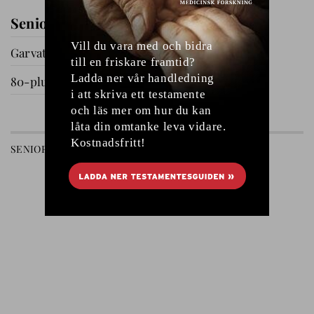
Seniorernas dag i Katrineholm
Garvat i Ryssby
80-plussare på utflykt
GÅ TILL AVDELNING
SENIOREN
RELATIONER