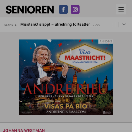
Liten höjning av garantipensionen
SENASTE
27 JUL
Misstänkt släppt – utredning fortsätter
SENASTE
7 AUG
Reform för äldre kan bli slag i luften
SENASTE
31 JUL
Kravet: Nu måste 65-årsgränsen bort
SENASTE
30 JUL
Dom öppnar för rätt till garantipension
SENASTE
30 JUL
ANNONS
Snart kan telefonförsäljning förbjudas i Sverige
SENASTE
29 JUL
Hyror rusar ifrån äldres bostadstillägg
SENASTE
28 JUL
Liten höjning av garantipensionen
SENASTE
27 JUL
Misstänkt släppt – utredning fortsätter
SENASTE
7 AUG
JOHANNA WESTMAN