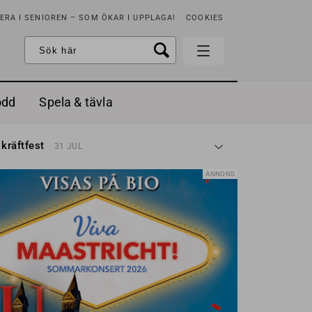
RA I SENIOREN – SOM ÖKAR I UPPLAGA!
COOKIES
odd
Spela & tävla
d gräddfil, dill och persilja
2 MAJ
 kräftfest
31 JUL
t & sött
14 JUL
å stora fat
3 JUL
ANNONS
 jordgubbar med vaniljglass
18 JUN
 med örter
13 JUN
unsbitar
3 MAJ
d gräddfil, dill och persilja
2 MAJ
 kräftfest
31 JUL