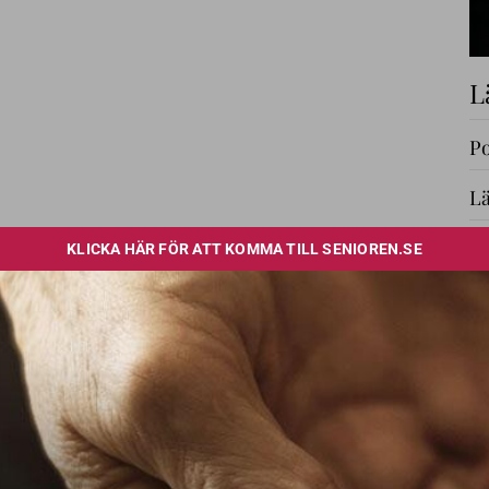
L
Po
Lä