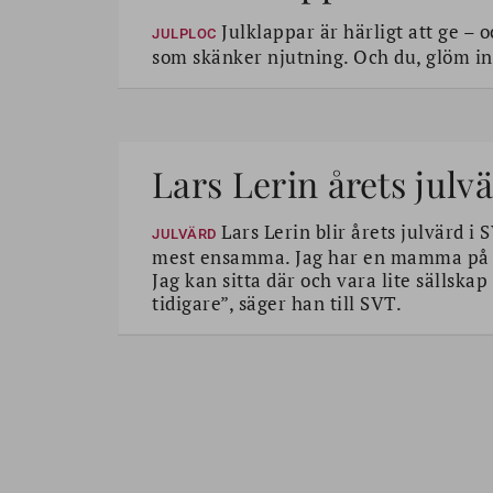
Julklappar är härligt att ge – 
JULPLOC
som skänker njutning. Och du, glöm int
Lars Lerin årets julv
Lars Lerin blir årets julvärd i S
JULVÄRD
mest ensamma. Jag har en mamma på et
Jag kan sitta där och vara lite sällska
tidigare”, säger han till SVT.