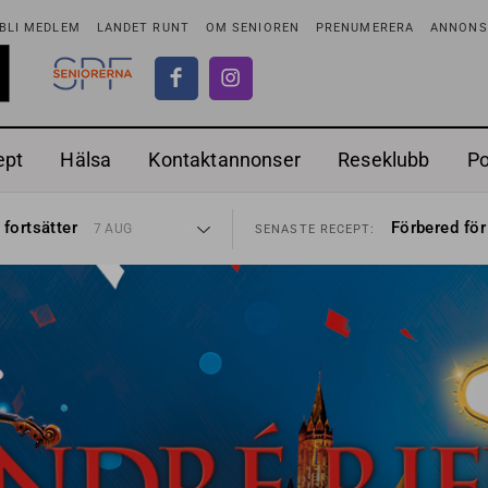
BLI MEDLEM
LANDET RUNT
OM SENIOREN
PRENUMERERA
ANNONSE
ept
Hälsa
Kontaktannonser
Reseklubb
P
ionen
Ranchdipp me
27 JUL
SENASTE RECEPT:
 fortsätter
Förbered för
7 AUG
SENASTE RECEPT:
i luften
Gott med röt
31 JUL
SENASTE RECEPT:
sen bort
Sommarmat p
30 JUL
SENASTE RECEPT:
ntipension
Timjankokta
30 JUL
SENASTE RECEPT:
förbjudas i Sverige
Mycket smak
29 JUL
SENASTE RECEPT:
adstillägg
Mums med m
28 JUL
SENASTE RECEPT:
ionen
Ranchdipp me
27 JUL
SENASTE RECEPT:
 fortsätter
Förbered för
7 AUG
SENASTE RECEPT: