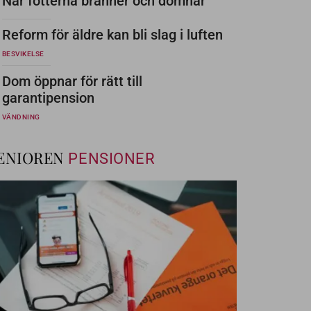
När fötterna bränner och domnar
Reform för äldre kan bli slag i luften
BESVIKELSE
Dom öppnar för rätt till
garantipension
VÄNDNING
ENIOREN
PENSIONER