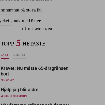
mmarmat på stora fat
cket smak med örter
GÅ TILL AVDELNING
5
TOPP
HETASTE
LÄST
SENAST
Kravet: Nu måste 65-årsgränsen
bort
PENSIONER
Hjälp jag blir äldre!
VECKANS KULTURTIPS