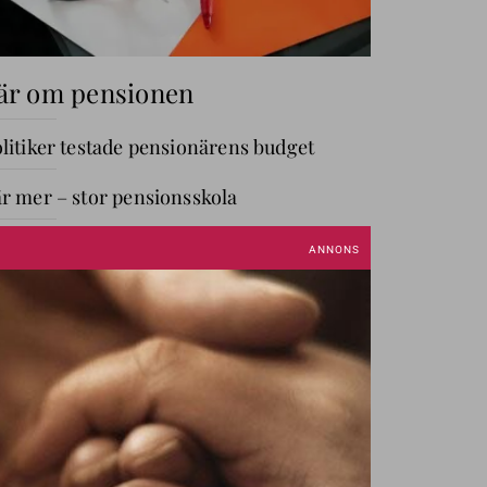
är om pensionen
litiker testade pensionärens budget
r mer – stor pensionsskola
GÅ TILL AVDELNING
ANNIKA OM PENGAR
Annika
Creutzer