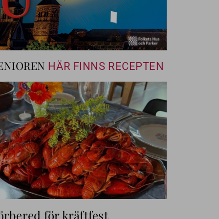
ENIOREN
HÄR FINNS RECEPTEN
örbered för kräftfest