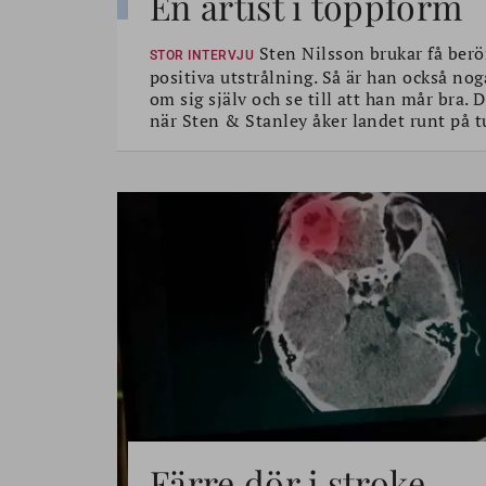
En artist i toppform
Sten Nilsson brukar få berö
STOR INTERVJU
positiva utstrålning. Så är han också nog
om sig själv och se till att han mår bra.
när Sten & Stanley åker landet runt på t
Färre dör i stroke