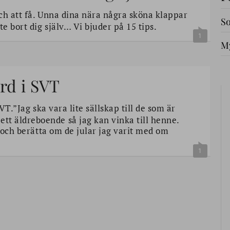
och att få. Unna dina nära några sköna klappar
So
e bort dig själv… Vi bjuder på 15 tips.
1
My
ärd i SVT
VT.”Jag ska vara lite sällskap till de som är
t äldreboende så jag kan vinka till henne.
p och berätta om de jular jag varit med om
1