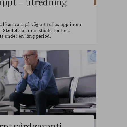
äppt – utredning
l kan vara på väg att rullas upp inom
Skellefteå är misstänkt för flera
s under en lång period.
ärpt vårdgaranti