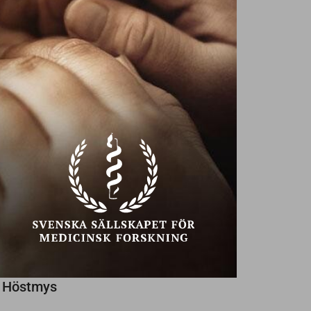
Ekonomiska problem?
Ta hjälp!
Texter av
Annika Creutzer,
29
NU SÖKES
NYA VÄNNER
PÅ SENIOREN
SENAST INLAGDA
Någon trevlig kvinna som vill ses!
Söker kvinna med stil
Kanske med Dig?
Höstmys