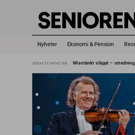
Nyheter
Ekonomi & Pension
Rec
Liten höjning av garantipens
SENASTE
NYHETER:
Misstänkt släppt – utredning
SENASTE
NYHETER:
Reform för äldre kan bli slag 
SENASTE
NYHETER:
Kravet: Nu måste 65-årsgrän
SENASTE
NYHETER:
Dom öppnar för rätt till gara
SENASTE
NYHETER:
Snart kan telefonförsäljning 
SENASTE
NYHETER:
Hyror rusar ifrån äldres bost
SENASTE
NYHETER:
Liten höjning av garantipens
SENASTE
NYHETER:
Misstänkt släppt – utredning
SENASTE
NYHETER: