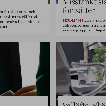
Misstänkt sl
fortsätter
m för sin varma och
a med att ta väl hand
En ny skanda
 Det behövs inte minst nu
SEXUALBROTT
äldreomsorgen. En man i 
urné.
sexövergrepp som begått
Vallöfte: Sk