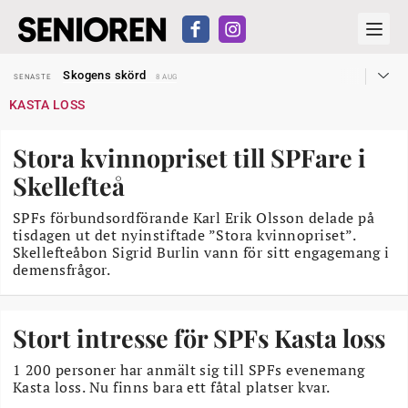
Hyror rusar ifrån äldres bostadstillägg
SENASTE
28 JUL
Skogens skörd
SENASTE
8 AUG
Misstänkt släppt – utredning fortsätter
SENASTE
7 AUG
KASTA LOSS
Reform för äldre kan bli slag i luften
SENASTE
31 JUL
Kravet: Nu måste 65-årsgränsen bort
SENASTE
30 JUL
Dom öppnar för rätt till garantipension
SENASTE
30 JUL
Stora kvinnopriset till SPFare i
Snart kan telefonförsäljning förbjudas i Sverige
SENASTE
29 JUL
Hyror rusar ifrån äldres bostadstillägg
SENASTE
28 JUL
Skellefteå
Skogens skörd
SENASTE
8 AUG
SPFs förbundsordförande Karl Erik Olsson delade på
tisdagen ut det nyinstiftade ”Stora kvinnopriset”.
Skellefteåbon Sigrid Burlin vann för sitt engagemang i
demensfrågor.
Stort intresse för SPFs Kasta loss
1 200 personer har anmält sig till SPFs evenemang
Kasta loss. Nu finns bara ett fåtal platser kvar.