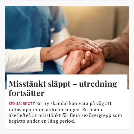
Misstänkt släppt – utredning
fortsätter
En ny skandal kan vara på väg att
SEXUALBROTT
rullas upp inom äldreomsorgen. En man i
Skellefteå är misstänkt för flera sexövergrepp som
begåtts under en lång period.