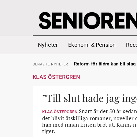
Nyheter
Ekonomi & Pension
Rec
Sven Hagströmer sommarpra
SENASTE
NYHETER:
Reform för äldre kan bli slag 
SENASTE
NYHETER:
Kravet: Nu måste 65-årsgrän
SENASTE
NYHETER:
Dom öppnar för rätt till gara
SENASTE
NYHETER:
KLAS ÖSTERGREN
Snart kan telefonförsäljning 
SENASTE
NYHETER:
Hyror rusar ifrån äldres bost
SENASTE
NYHETER:
Liten höjning av garantipens
SENASTE
NYHETER:
Sven Hagströmer sommarpra
”Till slut hade jag ing
SENASTE
NYHETER:
Reform för äldre kan bli slag 
SENASTE
NYHETER:
Snart är det 50 år seda
KLAS ÖSTERGREN
det blivit åtskilliga romaner, novelle
han med innan krisen bröt ut. Känns nå
tiger.