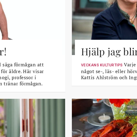
r!
Hjälp jag bli
l säga förmågan att
Varje
VECKANS KULTURTIPS
 för äldre. Här visar
något se-, läs- eller hö
ogi, professor i
Kattis Ahlström och Ing
m tränar förmågan.