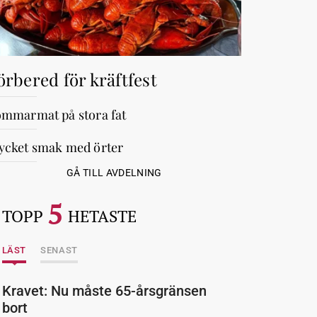
örbered för kräftfest
mmarmat på stora fat
cket smak med örter
GÅ TILL AVDELNING
5
TOPP
HETASTE
LÄST
SENAST
Kravet: Nu måste 65-årsgränsen
bort