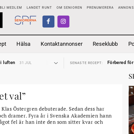
BLI MEDLEM
LANDET RUNT
OM SENIOREN
PRENUMERERA
ANNONSE
ept
Hälsa
Kontaktannonser
Reseklubb
P
tar
Ranchdipp me
26 JUL
SENASTE RECEPT:
i luften
Förbered för
31 JUL
SENASTE RECEPT:
sen bort
Gott med röt
30 JUL
SENASTE RECEPT:
ntipension
Sommarmat p
30 JUL
SENASTE RECEPT:
S
förbjudas i Sverige
Timjankokta
29 JUL
SENASTE RECEPT:
adstillägg
Mycket smak
28 JUL
SENASTE RECEPT:
ionen
Mums med m
27 JUL
SENASTE RECEPT:
tar
Ranchdipp me
et val”
26 JUL
SENASTE RECEPT:
i luften
Förbered för
31 JUL
SENASTE RECEPT:
n Klas Östergren debuterade. Sedan dess har
r och dramer. Fyra år i Svenska Akademien hann
got fel är han inte den som sitter kvar och