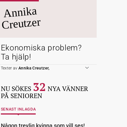
Annika
Creutzer
Ekonomiska problem?
Ta hjälp!
Texter av
Annika Creutzer,
32
NU SÖKES
NYA VÄNNER
PÅ SENIOREN
SENAST INLAGDA
Någon trevlig kvinna som vill ses!