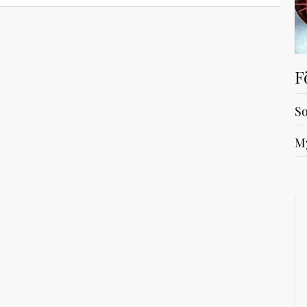
F
So
My