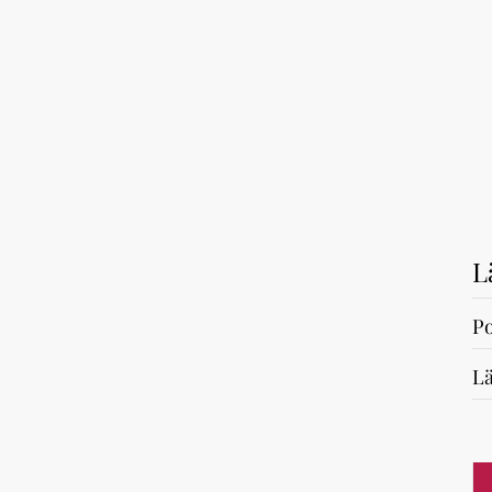
L
Po
Lä