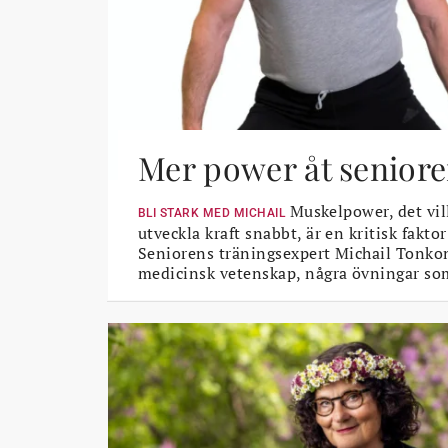
Mer power åt seniore
Muskelpower, det vil
BLI STARK MED MICHAIL
utveckla kraft snabbt, är en kritisk faktor
Seniorens träningsexpert Michail Tonkon
medicinsk vetenskap, några övningar so