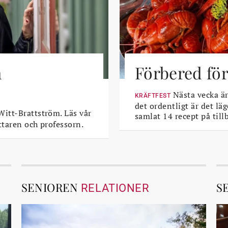
m
Förbered för
Nästa vecka är 
KRÄFTFEST
det ordentligt är det läg
itt-Brattström. Läs vår
samlat 14 recept på till
ttaren och professorn.
SENIOREN
S
RELATIONER