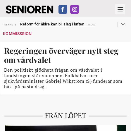
Sven Hagströmer sommarpratar
SENASTE
26 JUL
Reform för äldre kan bli slag i luften
SENASTE
31 JUL
Kravet: Nu måste 65-årsgränsen bort
SENASTE
30 JUL
KOMMISSSION
Dom öppnar för rätt till garantipension
SENASTE
30 JUL
Snart kan telefonförsäljning förbjudas i Sverige
SENASTE
29 JUL
Hyror rusar ifrån äldres bostadstillägg
SENASTE
28 JUL
Regeringen överväger nytt steg
Liten höjning av garantipensionen
SENASTE
27 JUL
Sven Hagströmer sommarpratar
SENASTE
26 JUL
om vårdvalet
Reform för äldre kan bli slag i luften
SENASTE
31 JUL
Den politiskt glödheta frågan om vårdvalet i
landstingen står vidöppen. Folkhälso- och
sjukvårdsminister Gabriel Wikström (S) funderar som
bäst på nästa drag.
FRÅN LÖPET