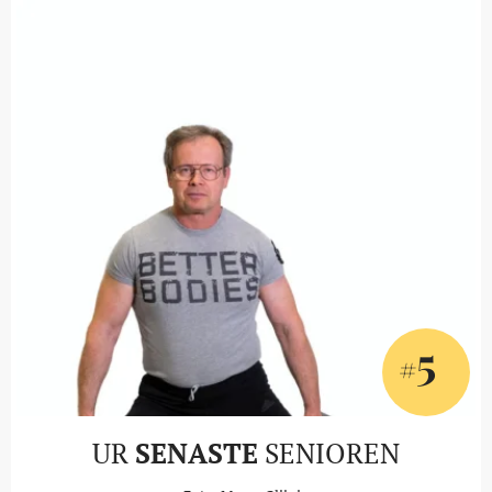
5
#
UR
SENASTE
SENIOREN