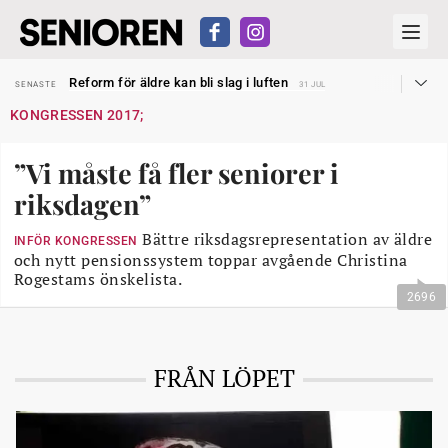
Sven Hagströmer sommarpratar
SENASTE
26 JUL
Reform för äldre kan bli slag i luften
SENASTE
31 JUL
Kravet: Nu måste 65-årsgränsen bort
SENASTE
30 JUL
KONGRESSEN 2017;
Dom öppnar för rätt till garantipension
SENASTE
30 JUL
Snart kan telefonförsäljning förbjudas i Sverige
SENASTE
29 JUL
Hyror rusar ifrån äldres bostadstillägg
SENASTE
28 JUL
”Vi måste få fler seniorer i
Liten höjning av garantipensionen
SENASTE
27 JUL
Sven Hagströmer sommarpratar
SENASTE
26 JUL
riksdagen”
Reform för äldre kan bli slag i luften
SENASTE
31 JUL
Bättre riksdagsrepresentation av äldre
INFÖR KONGRESSEN
och nytt pensionssystem toppar avgående Christina
Rogestams önskelista.
2696
FRÅN LÖPET