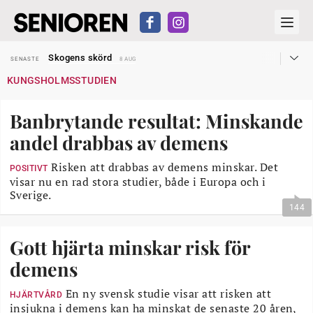
Hyror rusar ifrån äldres bostadstillägg
SENASTE
28 JUL
Skogens skörd
SENASTE
8 AUG
Misstänkt släppt – utredning fortsätter
SENASTE
7 AUG
KUNGSHOLMSSTUDIEN
Reform för äldre kan bli slag i luften
SENASTE
31 JUL
Kravet: Nu måste 65-årsgränsen bort
SENASTE
30 JUL
Dom öppnar för rätt till garantipension
SENASTE
30 JUL
Banbrytande resultat: Minskande
Snart kan telefonförsäljning förbjudas i Sverige
SENASTE
29 JUL
Hyror rusar ifrån äldres bostadstillägg
SENASTE
28 JUL
andel drabbas av demens
Skogens skörd
SENASTE
8 AUG
Risken att drabbas av demens minskar. Det
POSITIVT
visar nu en rad stora studier, både i Europa och i
Sverige.
144
Gott hjärta minskar risk för
demens
En ny svensk studie visar att risken att
HJÄRTVÅRD
insjukna i demens kan ha minskat de senaste 20 åren,