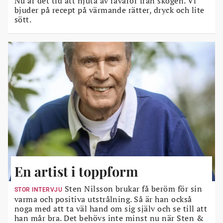
Nu är det tid att njuta av råvaror från skogen. Vi
bjuder på recept på värmande rätter, dryck och lite
sött.
En artist i toppform
Sten Nilsson brukar få beröm för sin
STOR INTERVJU
varma och positiva utstrålning. Så är han också
noga med att ta väl hand om sig själv och se till att
han mår bra. Det behövs inte minst nu när Sten &