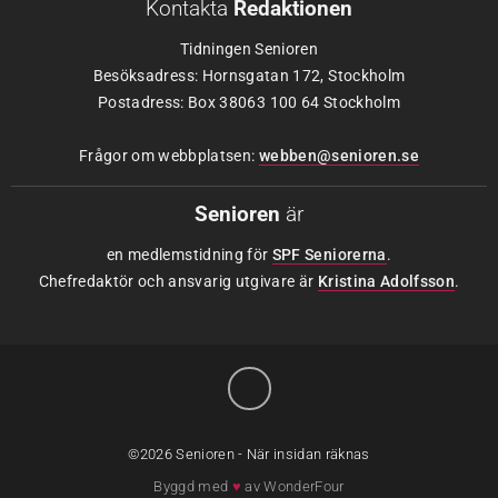
Kontakta
Redaktionen
Tidningen Senioren
Besöksadress: Hornsgatan 172, Stockholm
Postadress: Box 38063 100 64 Stockholm
Frågor om webbplatsen:
webben@senioren.se
Senioren
är
en medlemstidning för
SPF Seniorerna
.
Chefredaktör och ansvarig utgivare är
Kristina Adolfsson
.
©2026 Senioren - När insidan räknas
Byggd med
♥
av
WonderFour