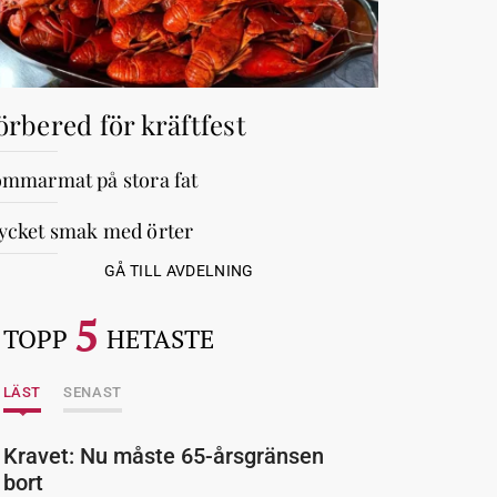
örbered för kräftfest
mmarmat på stora fat
cket smak med örter
GÅ TILL AVDELNING
5
TOPP
HETASTE
LÄST
SENAST
Kravet: Nu måste 65-årsgränsen
bort