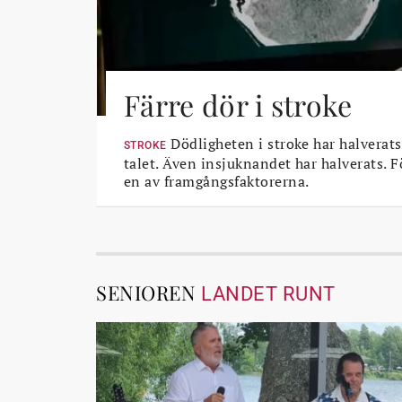
Färre dör i stroke
Dödligheten i stroke har halverats
STROKE
talet. Även insjuknandet har halverats. 
en av framgångsfaktorerna.
SENIOREN
LANDET RUNT