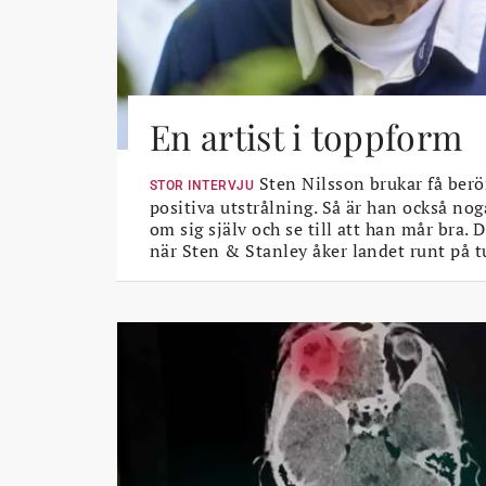
En artist i toppform
Sten Nilsson brukar få berö
STOR INTERVJU
positiva utstrålning. Så är han också nog
om sig själv och se till att han mår bra.
när Sten & Stanley åker landet runt på t