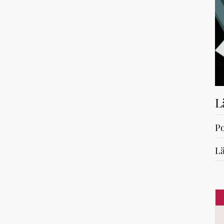
L
Po
Lä