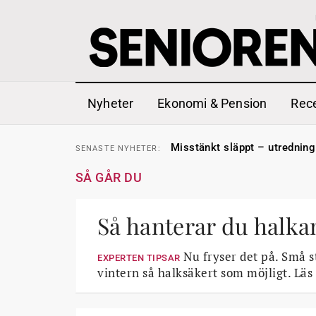
Nyheter
Ekonomi & Pension
Rec
Liten höjning av garantipens
SENASTE
NYHETER:
Misstänkt släppt – utredning
SENASTE
NYHETER:
Reform för äldre kan bli slag 
SENASTE
NYHETER:
Kravet: Nu måste 65-årsgrän
SENASTE
NYHETER:
SÅ GÅR DU
Dom öppnar för rätt till gara
SENASTE
NYHETER:
Snart kan telefonförsäljning 
SENASTE
NYHETER:
Hyror rusar ifrån äldres bost
SENASTE
NYHETER:
Liten höjning av garantipens
Så hanterar du halka
SENASTE
NYHETER:
Misstänkt släppt – utredning
SENASTE
NYHETER:
Nu fryser det på. Små s
EXPERTEN TIPSAR
vintern så halksäkert som möjligt. Läs