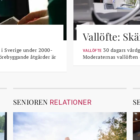
Vallöfte: Sk
 i Sverige under 2000-
30 dagars vårdga
VALLÖFTE
Förebyggande åtgärder är
Moderaternas vallöften
SENIOREN
S
RELATIONER