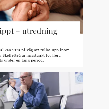
äppt – utredning
l kan vara på väg att rullas upp inom
Skellefteå är misstänkt för flera
s under en lång period.