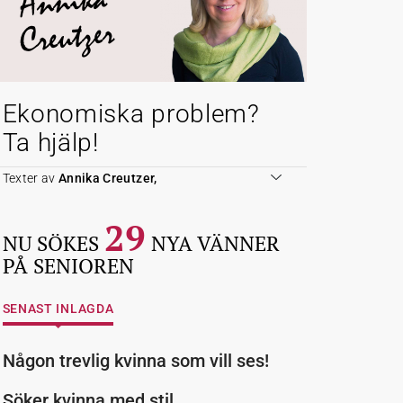
Annika
Creutzer
Ekonomiska problem?
Ta hjälp!
Texter av
Annika Creutzer,
29
NU SÖKES
NYA VÄNNER
PÅ SENIOREN
SENAST INLAGDA
Någon trevlig kvinna som vill ses!
Söker kvinna med stil