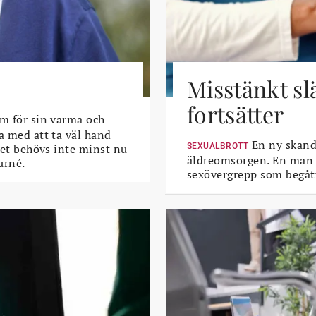
Misstänkt sl
fortsätter
m för sin varma och
a med att ta väl hand
En ny skanda
 Det behövs inte minst nu
SEXUALBROTT
äldreomsorgen. En man i 
urné.
sexövergrepp som begått