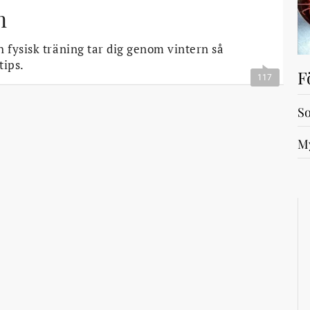
n
 fysisk träning tar dig genom vintern så
tips.
F
117
So
My