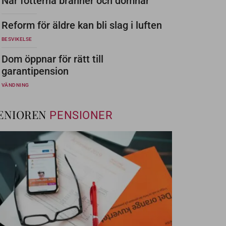
När fötterna bränner och domnar
Reform för äldre kan bli slag i luften
BESVIKELSE
Dom öppnar för rätt till
garantipension
VÄNDNING
ENIOREN
PENSIONER