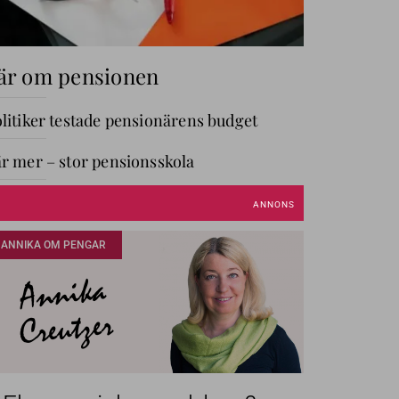
är om pensionen
litiker testade pensionärens budget
r mer – stor pensionsskola
GÅ TILL AVDELNING
ANNIKA OM PENGAR
Annika
Creutzer