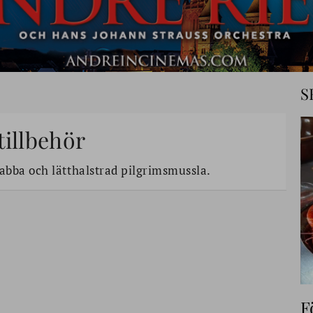
S
tillbehör
abba och lätthalstrad pilgrimsmussla.
F