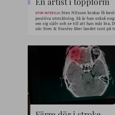
En artist i toppform
Sten Nilsson brukar få berö
STOR INTERVJU
positiva utstrålning. Så är han också nog
om sig själv och se till att han mår bra.
när Sten & Stanley åker landet runt på t
Färre dör i stroke