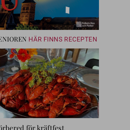
ENIOREN
HÄR FINNS RECEPTEN
örbered för kräftfest