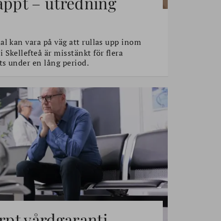
äppt – utredning
l kan vara på väg att rullas upp inom
Skellefteå är misstänkt för flera
s under en lång period.
ärpt vårdgaranti