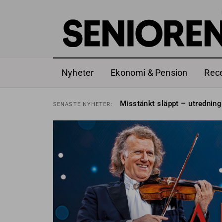
Nyheter
Ekonomi & Pension
Rec
Liten höjning av garantipens
SENASTE
NYHETER:
Misstänkt släppt – utredning
SENASTE
NYHETER:
Reform för äldre kan bli slag 
SENASTE
NYHETER:
Kravet: Nu måste 65-årsgrän
SENASTE
NYHETER:
Dom öppnar för rätt till gara
SENASTE
NYHETER:
Snart kan telefonförsäljning 
SENASTE
NYHETER:
Hyror rusar ifrån äldres bost
SENASTE
NYHETER:
Liten höjning av garantipens
SENASTE
NYHETER:
Misstänkt släppt – utredning
SENASTE
NYHETER: