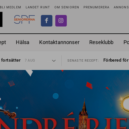
BLI MEDLEM
LANDET RUNT
OM SENIOREN
PRENUMERERA
ANNONSE
ept
Hälsa
Kontaktannonser
Reseklubb
P
ionen
Ranchdipp me
27 JUL
SENASTE RECEPT:
 fortsätter
Förbered för
7 AUG
SENASTE RECEPT:
i luften
Gott med röt
31 JUL
SENASTE RECEPT:
sen bort
Sommarmat p
30 JUL
SENASTE RECEPT:
ntipension
Timjankokta
30 JUL
SENASTE RECEPT:
förbjudas i Sverige
Mycket smak
29 JUL
SENASTE RECEPT:
adstillägg
Mums med m
28 JUL
SENASTE RECEPT:
ionen
Ranchdipp me
27 JUL
SENASTE RECEPT:
 fortsätter
Förbered för
7 AUG
SENASTE RECEPT: