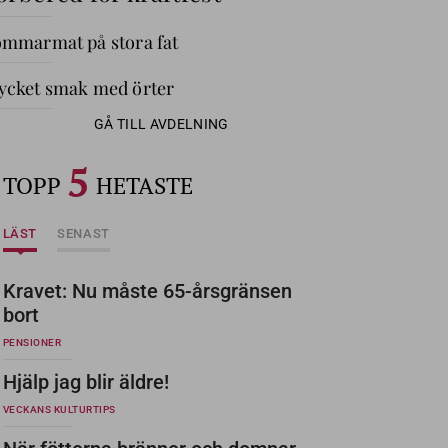
mmarmat på stora fat
cket smak med örter
GÅ TILL AVDELNING
5
TOPP
HETASTE
LÄST
SENAST
Kravet: Nu måste 65-årsgränsen
bort
PENSIONER
Hjälp jag blir äldre!
VECKANS KULTURTIPS