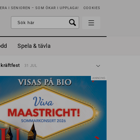
RA I SENIOREN – SOM ÖKAR I UPPLAGA!
COOKIES
odd
Spela & tävla
d gräddfil, dill och persilja
2 MAJ
 kräftfest
31 JUL
t & sött
14 JUL
å stora fat
3 JUL
ANNONS
 jordgubbar med vaniljglass
18 JUN
 med örter
13 JUN
unsbitar
3 MAJ
d gräddfil, dill och persilja
2 MAJ
 kräftfest
31 JUL