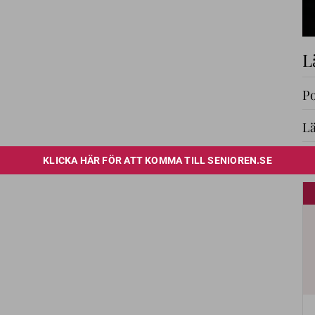
L
Po
Lä