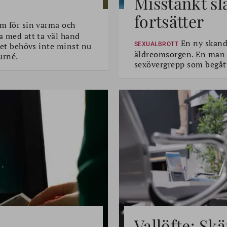
Misstänkt sl
fortsätter
m för sin varma och
a med att ta väl hand
En ny skanda
 Det behövs inte minst nu
SEXUALBROTT
äldreomsorgen. En man i 
urné.
sexövergrepp som begått
Vallöfte: Sk