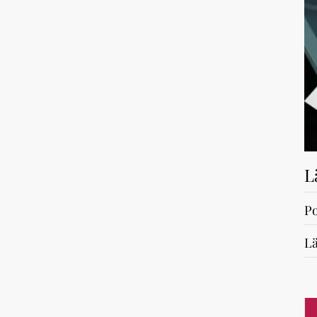
L
Po
Lä