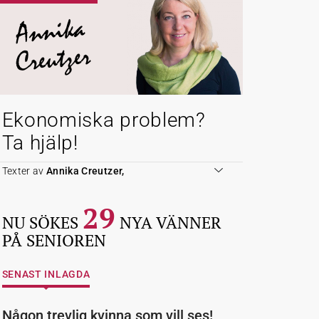
Annika
Creutzer
Ekonomiska problem?
Ta hjälp!
Texter av
Annika Creutzer,
29
NU SÖKES
NYA VÄNNER
PÅ SENIOREN
SENAST INLAGDA
Någon trevlig kvinna som vill ses!