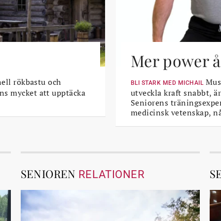
Mer power åt
nell rökbastu och
Musk
BLI STARK MED MICHAIL
ns mycket att upptäcka
utveckla kraft snabbt, är
Seniorens träningsexper
medicinsk vetenskap, n
SENIOREN
S
RELATIONER