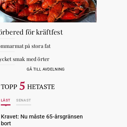
örbered för kräftfest
mmarmat på stora fat
cket smak med örter
GÅ TILL AVDELNING
5
TOPP
HETASTE
LÄST
SENAST
Kravet: Nu måste 65-årsgränsen
bort