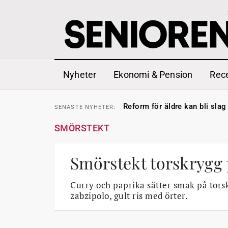
Nyheter
Ekonomi & Pension
Rec
Sven Hagströmer sommarpra
SENASTE
NYHETER:
Reform för äldre kan bli slag 
SENASTE
NYHETER:
Kravet: Nu måste 65-årsgrän
SENASTE
NYHETER:
Dom öppnar för rätt till gara
SENASTE
NYHETER:
SMÖRSTEKT
Snart kan telefonförsäljning 
SENASTE
NYHETER:
Hyror rusar ifrån äldres bost
SENASTE
NYHETER:
Liten höjning av garantipens
SENASTE
NYHETER:
Sven Hagströmer sommarpra
Smörstekt torskrygg p
SENASTE
NYHETER:
Reform för äldre kan bli slag 
SENASTE
NYHETER:
Curry och paprika sätter smak på tors
zabzipolo, gult ris med örter.