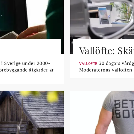
Vallöfte: Sk
 i Sverige under 2000-
30 dagars vårdga
VALLÖFTE
Förebyggande åtgärder är
Moderaternas vallöften