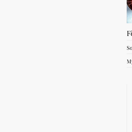
F
So
My