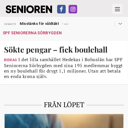
Liten höjning av garantipensionen
SENASTE
27 JUL
Misstänks för våldtäkt
SENASTE
7 AUG
Reform för äldre kan bli slag i luften
SENASTE
31 JUL
SPF SENIORERNA SÖRBYGDEN
Kravet: Nu måste 65-årsgränsen bort
SENASTE
30 JUL
Dom öppnar för rätt till garantipension
SENASTE
30 JUL
Snart kan telefonförsäljning förbjudas i Sverige
SENASTE
29 JUL
Sökte pengar – fick boulehall
Hyror rusar ifrån äldres bostadstillägg
SENASTE
28 JUL
Liten höjning av garantipensionen
SENASTE
27 JUL
Misstänks för våldtäkt
I det lilla samhället Hedekas i Bohuslän har SPF
SENASTE
7 AUG
BIDRAG
Seniorerna Sörbygden med sina 195 medlemmar byggt
en ny boulehall för drygt 1,1 miljoner. Utan att betala
en enda krona själv.
FRÅN LÖPET