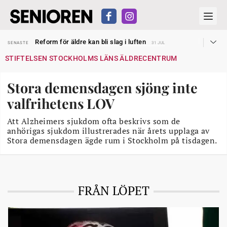
Sven Hagströmer sommarpratar
SENASTE
26 JUL
Reform för äldre kan bli slag i luften
SENASTE
31 JUL
Kravet: Nu måste 65-årsgränsen bort
SENASTE
30 JUL
STIFTELSEN STOCKHOLMS LÄNS ÄLDRECENTRUM
Dom öppnar för rätt till garantipension
SENASTE
30 JUL
Snart kan telefonförsäljning förbjudas i Sverige
SENASTE
29 JUL
Hyror rusar ifrån äldres bostadstillägg
SENASTE
28 JUL
Stora demensdagen sjöng inte
Liten höjning av garantipensionen
SENASTE
27 JUL
Sven Hagströmer sommarpratar
SENASTE
26 JUL
valfrihetens LOV
Reform för äldre kan bli slag i luften
SENASTE
31 JUL
Att Alzheimers sjukdom ofta beskrivs som de
anhörigas sjukdom illustrerades när årets upplaga av
Stora demensdagen ägde rum i Stockholm på tisdagen.
FRÅN LÖPET