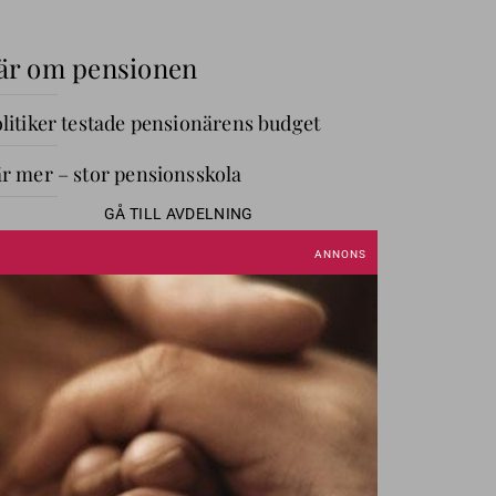
är om pensionen
litiker testade pensionärens budget
r mer – stor pensionsskola
GÅ TILL AVDELNING
ANNIKA OM PENGAR
Annika
Creutzer
Ekonomiska problem?