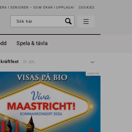
RA I SENIOREN – SOM ÖKAR I UPPLAGA!
COOKIES
odd
Spela & tävla
d gräddfil, dill och persilja
2 MAJ
 kräftfest
31 JUL
t & sött
14 JUL
å stora fat
3 JUL
ANNONS
 jordgubbar med vaniljglass
18 JUN
 med örter
13 JUN
unsbitar
3 MAJ
d gräddfil, dill och persilja
2 MAJ
 kräftfest
31 JUL