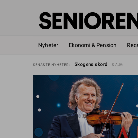
Nyheter
Ekonomi & Pension
Rec
Hyror rusar ifrån äldres bost
SENASTE
NYHETER:
Skogens skörd
8 AUG
SENASTE
NYHETER:
Misstänkt släppt – utredning
SENASTE
NYHETER:
Reform för äldre kan bli slag 
SENASTE
NYHETER:
Kravet: Nu måste 65-årsgrän
SENASTE
NYHETER:
Dom öppnar för rätt till gara
SENASTE
NYHETER:
Snart kan telefonförsäljning 
SENASTE
NYHETER:
Hyror rusar ifrån äldres bost
SENASTE
NYHETER:
Skogens skörd
8 AUG
SENASTE
NYHETER: