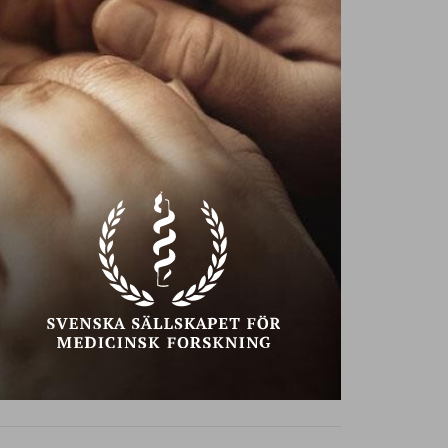
Ta hjälp!
Texter av
Annika Creutzer,
29
NU SÖKES
NYA VÄNNER
PÅ SENIOREN
SENAST INLAGDA
Någon trevlig kvinna som vill ses!
Söker kvinna med stil
Kanske med Dig?
Höstmys