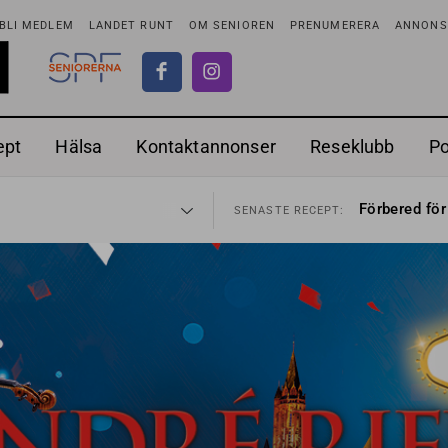
BLI MEDLEM
LANDET RUNT
OM SENIOREN
PRENUMERERA
ANNONSE
ept
Hälsa
Kontaktannonser
Reseklubb
P
adstillägg
Ranchdipp me
28 JUL
SENASTE RECEPT:
Förbered för
SENASTE RECEPT:
 fortsätter
Gott med röt
7 AUG
SENASTE RECEPT:
i luften
Sommarmat p
31 JUL
SENASTE RECEPT:
sen bort
Timjankokta
30 JUL
SENASTE RECEPT:
ntipension
Mycket smak
30 JUL
SENASTE RECEPT:
förbjudas i Sverige
Mums med m
29 JUL
SENASTE RECEPT:
adstillägg
Ranchdipp me
28 JUL
SENASTE RECEPT:
Förbered för
SENASTE RECEPT: