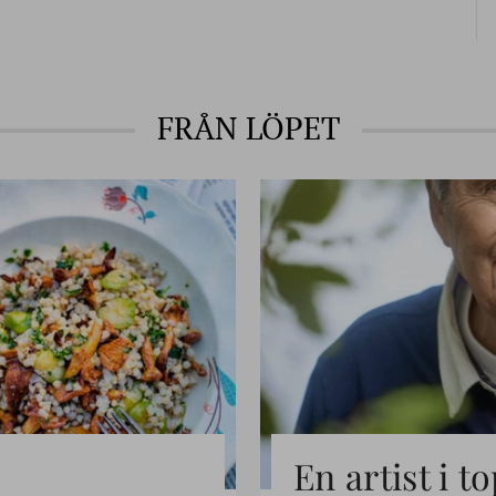
FRÅN LÖPET
En artist i 