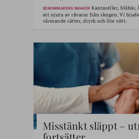
Kantareller, blåbär, 
SENOMMARENS SMAKER
att njuta av råvaror från skogen. Vi bjud
värmande rätter, dryck och lite sött.
Misstänkt släppt – u
fortsätter