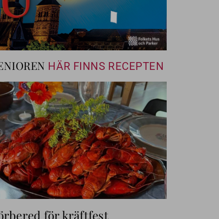
ENIOREN
HÄR FINNS RECEPTEN
örbered för kräftfest