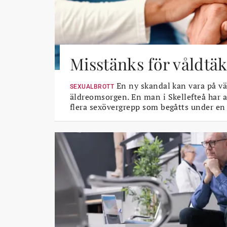
Misstänks för våldtäk
En ny skandal kan vara på vä
SEXUALBROTT
äldreomsorgen. En man i Skellefteå har a
flera sexövergrepp som begåtts under en 