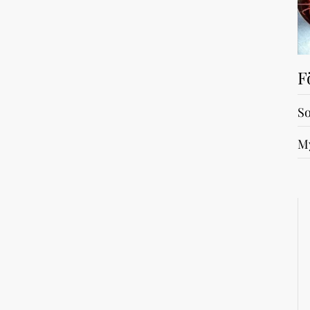
F
So
My