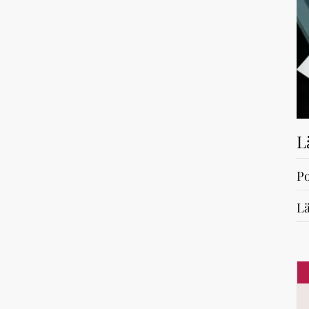
L
Po
Lä