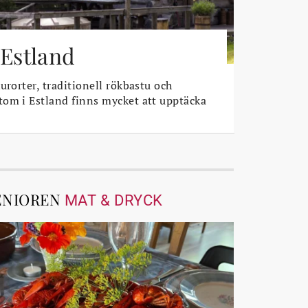
 Estland
urorter, traditionell rökbastu och
om i Estland finns mycket att upptäcka
ENIOREN
MAT & DRYCK