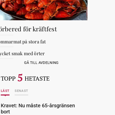
örbered för kräftfest
mmarmat på stora fat
cket smak med örter
GÅ TILL AVDELNING
5
TOPP
HETASTE
LÄST
SENAST
Kravet: Nu måste 65-årsgränsen
bort