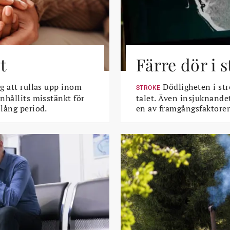
t
Färre dör i 
g att rullas upp inom
Dödligheten i str
STROKE
nhållits misstänkt för
talet. Även insjuknande
lång period.
en av framgångsfaktorer