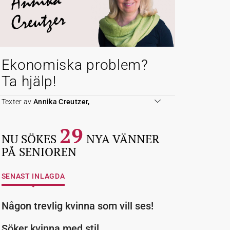
Annika
Creutzer
Ekonomiska problem?
Ta hjälp!
Texter av
Annika Creutzer,
29
NU SÖKES
NYA VÄNNER
PÅ SENIOREN
SENAST INLAGDA
Någon trevlig kvinna som vill ses!
Söker kvinna med stil