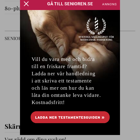
80-plussare på utflykt
GÅ TILL AVDELNING
SENIOREN
RELATIONER
Skärmfri tid med barnbarnen
Var rädd om dina syskon!