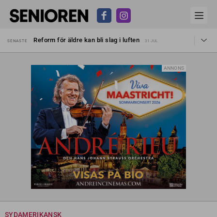
Sven Hagströmer sommarpratar
SENASTE
26 JUL
Reform för äldre kan bli slag i luften
SENASTE
31 JUL
Kravet: Nu måste 65-årsgränsen bort
SENASTE
30 JUL
Dom öppnar för rätt till garantipension
SENASTE
30 JUL
Snart kan telefonförsäljning förbjudas i Sverige
SENASTE
29 JUL
ANNONS
Hyror rusar ifrån äldres bostadstillägg
SENASTE
28 JUL
Liten höjning av garantipensionen
SENASTE
27 JUL
Sven Hagströmer sommarpratar
SENASTE
26 JUL
Reform för äldre kan bli slag i luften
SENASTE
31 JUL
SYDAMERIKANSK