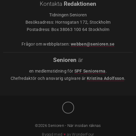
Kontakta
Redaktionen
Tidningen Senioren
Besöksadress: Hornsgatan 172, Stockholm
Postadress: Box 38063 100 64 Stockholm
Frågor om webbplatsen:
webben@senioren.se
Senioren
är
en medlemstidning för
SPF Seniorerna
.
Chefredaktör och ansvarig utgivare är
Kristina Adolfsson
.
©2026 Senioren - När insidan räknas
Byggd med
♥
av
WonderFour