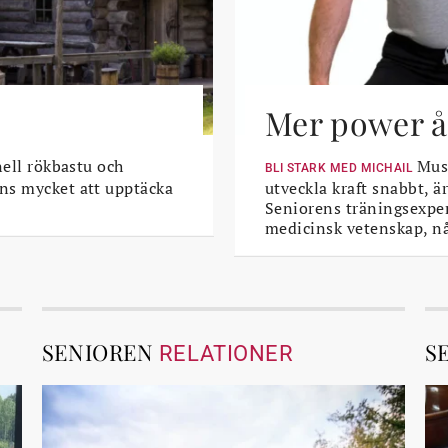
Mer power åt
nell rökbastu och
Musk
BLI STARK MED MICHAIL
ns mycket att upptäcka
utveckla kraft snabbt, är
Seniorens träningsexper
medicinsk vetenskap, n
SENIOREN
S
RELATIONER