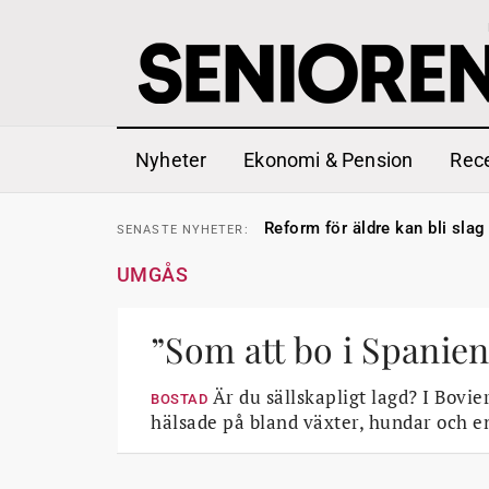
Nyheter
Ekonomi & Pension
Rec
Sven Hagströmer sommarpra
SENASTE
NYHETER:
Reform för äldre kan bli slag 
SENASTE
NYHETER:
Kravet: Nu måste 65-årsgrän
SENASTE
NYHETER:
Dom öppnar för rätt till gara
SENASTE
NYHETER:
UMGÅS
Snart kan telefonförsäljning 
SENASTE
NYHETER:
Hyror rusar ifrån äldres bost
SENASTE
NYHETER:
Liten höjning av garantipens
SENASTE
NYHETER:
Sven Hagströmer sommarpra
”Som att bo i Spanien
SENASTE
NYHETER:
Reform för äldre kan bli slag 
SENASTE
NYHETER:
Är du sällskapligt lagd? I Bovi
BOSTAD
hälsade på bland växter, hundar och e