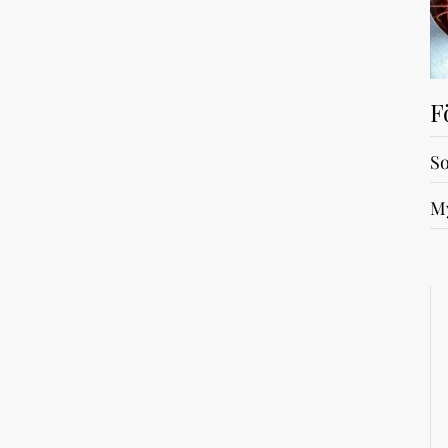
F
So
My