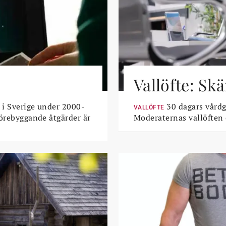
Vallöfte: Sk
 i Sverige under 2000-
30 dagars vårdga
VALLÖFTE
Förebyggande åtgärder är
Moderaternas vallöften