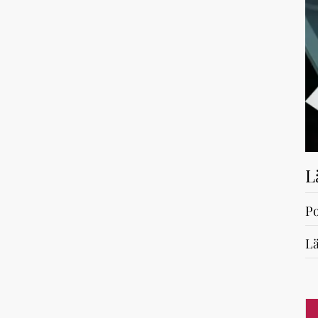
L
Po
Lä