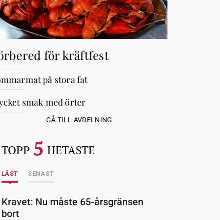
örbered för kräftfest
mmarmat på stora fat
cket smak med örter
GÅ TILL AVDELNING
5
TOPP
HETASTE
LÄST
SENAST
Kravet: Nu måste 65-årsgränsen
bort