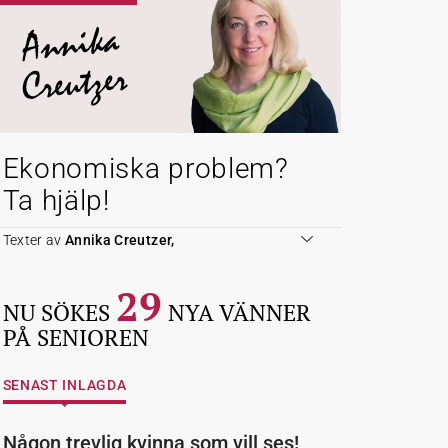
Annika
Creutzer
Ekonomiska problem?
Ta hjälp!
Texter av
Annika Creutzer,
29
NU SÖKES
NYA VÄNNER
PÅ SENIOREN
SENAST INLAGDA
Någon trevlig kvinna som vill ses!