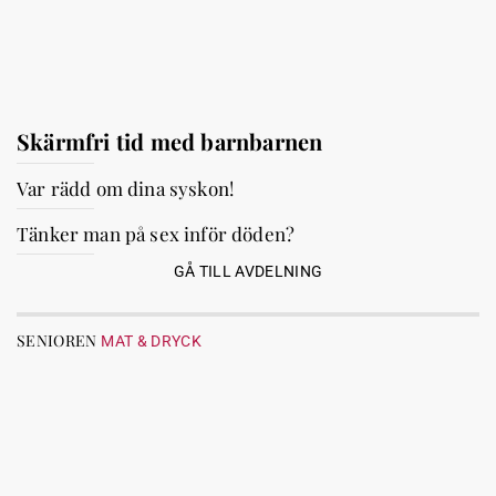
Skärmfri tid med barnbarnen
Var rädd om dina syskon!
Tänker man på sex inför döden?
GÅ TILL AVDELNING
SENIOREN
MAT & DRYCK