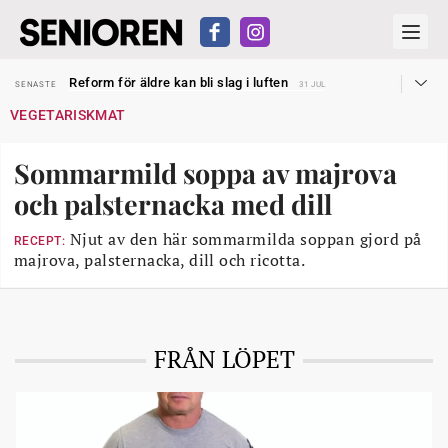
Sven Hagströmer sommarpratar
SENASTE
26 JUL
Reform för äldre kan bli slag i luften
SENASTE
31 JUL
Kravet: Nu måste 65-årsgränsen bort
SENASTE
30 JUL
VEGETARISKMAT
Dom öppnar för rätt till garantipension
SENASTE
30 JUL
Snart kan telefonförsäljning förbjudas i Sverige
SENASTE
29 JUL
Hyror rusar ifrån äldres bostadstillägg
SENASTE
28 JUL
Sommarmild soppa av majrova
Liten höjning av garantipensionen
SENASTE
27 JUL
Sven Hagströmer sommarpratar
SENASTE
26 JUL
och palsternacka med dill
Reform för äldre kan bli slag i luften
SENASTE
31 JUL
Njut av den här sommarmilda soppan gjord på
RECEPT:
majrova, palsternacka, dill och ricotta.
FRÅN LÖPET