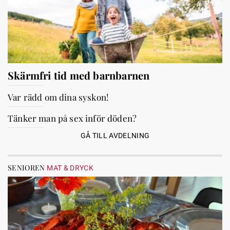
Skärmfri tid med barnbarnen
Var rädd om dina syskon!
Tänker man på sex inför döden?
GÅ TILL AVDELNING
SENIOREN
MAT & DRYCK