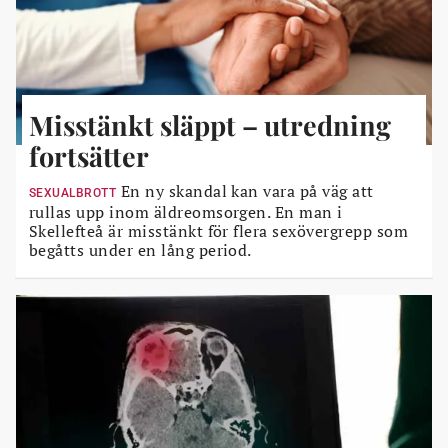
Misstänkt släppt – utredning
fortsätter
En ny skandal kan vara på väg att
SEXUALBROTT
rullas upp inom äldreomsorgen. En man i
Skellefteå är misstänkt för flera sexövergrepp som
begåtts under en lång period.