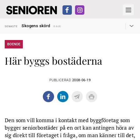
Hyror rusar ifrån äldres bostadstillägg
SENASTE
28 JUL
Skogens skörd
SENASTE
8 AUG
Misstänkt släppt – utredning fortsätter
SENASTE
7 AUG
Reform för äldre kan bli slag i luften
SENASTE
31 JUL
Kravet: Nu måste 65-årsgränsen bort
SENASTE
30 JUL
BOENDE
Dom öppnar för rätt till garantipension
SENASTE
30 JUL
Snart kan telefonförsäljning förbjudas i Sverige
SENASTE
29 JUL
Här byggs bostäderna
Hyror rusar ifrån äldres bostadstillägg
SENASTE
28 JUL
Skogens skörd
SENASTE
8 AUG
PUBLICERAD
2008-06-19
Den som vill komma i kontakt med byggföretag som
bygger seniorbostäder på en ort kan antingen höra av
sig direkt till företaget i fråga, om man känner till det,