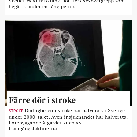
Skellefteå är misstänkt för flera sexövergrepp som
begåtts under en lång period.
Färre dör i stroke
Dödligheten i stroke har halverats i Sverige
STROKE
under 2000-talet. Även insjuknandet har halverats.
Förebyggande åtgärder är en av
framgångsfaktorerna.