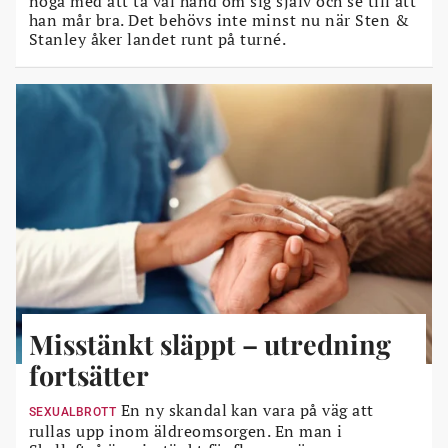
noga med att ta väl hand om sig själv och se till att
han mår bra. Det behövs inte minst nu när Sten &
Stanley åker landet runt på turné.
Misstänkt släppt – utredning
fortsätter
En ny skandal kan vara på väg att
SEXUALBROTT
rullas upp inom äldreomsorgen. En man i