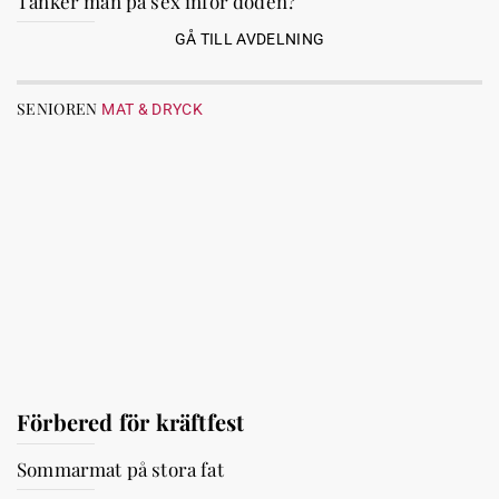
Tänker man på sex inför döden?
GÅ TILL AVDELNING
SENIOREN
MAT & DRYCK
Förbered för kräftfest
Sommarmat på stora fat