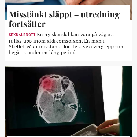
Misstänkt släppt – utredning
fortsätter
En ny skandal kan vara på väg att
SEXUALBROTT
rullas upp inom äldreomsorgen. En man i
Skellefteå är misstänkt för flera sexövergrepp som
begåtts under en lång period.