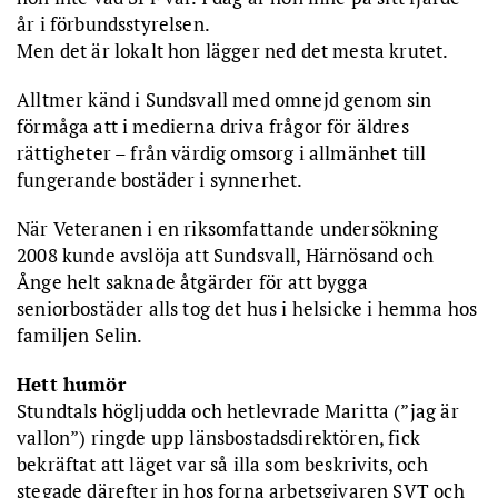
år i förbundsstyrelsen.
Men det är lokalt hon lägger ned det mesta krutet.
Alltmer känd i Sundsvall med omnejd genom sin
förmåga att i medierna driva frågor för äldres
rättigheter – från värdig omsorg i allmänhet till
fungerande bostäder i synnerhet.
När Veteranen i en riksomfattande undersökning
2008 kunde avslöja att Sundsvall, Härnösand och
Ånge helt saknade åtgärder för att bygga
seniorbostäder alls tog det hus i helsicke i hemma hos
familjen Selin.
Hett humör
Stundtals högljudda och hetlevrade Maritta (”jag är
vallon”) ringde upp länsbostadsdirektören, fick
bekräftat att läget var så illa som beskrivits, och
stegade därefter in hos forna arbetsgivaren SVT och