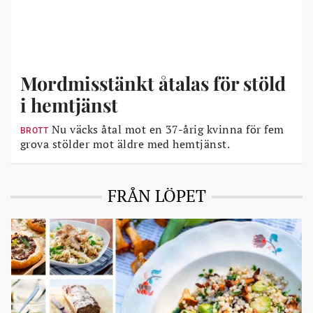
Mordmisstänkt åtalas för stöld
i hemtjänst
Nu väcks åtal mot en 37-årig kvinna för fem
BROTT
grova stölder mot äldre med hemtjänst.
FRÅN LÖPET