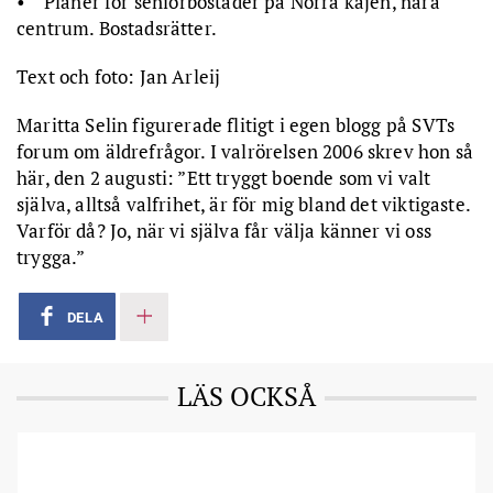
• Planer för seniorbostäder på Norra kajen, nära
centrum. Bostadsrätter.
Text och foto: Jan Arleij
Maritta Selin figurerade flitigt i egen blogg på SVTs
forum om äldrefrågor. I valrörelsen 2006 skrev hon så
här, den 2 augusti: ”Ett tryggt boende som vi valt
själva, alltså valfrihet, är för mig bland det viktigaste.
Varför då? Jo, när vi själva får välja känner vi oss
trygga.”
DELA
LÄS OCKSÅ