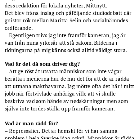
dess redaktion för lokala nyheter, Mittnytt.
Det blev fräna inslag och påföljande studiodebatt där
gnistor rök mellan Maritta Selin och socialnämndes
ordförande.
– Egentligen trivs jag inte framför kameran, jag är
van från mina yrkesår att stå bakom. Bilderna i
tidningarna på mig känns också alltid väldigt stora.
Vad är det då som driver dig?
– Att ge röst åt utsatta människor som inte vågar
berätta i medierna hur de har det för att de är rädda
att utmana makthavarna. Jag mötte ofta det här i mitt
jobb när förtvivlade anhöriga ville att vi skulle
beskriva vad som hände av nedskärningar men som
själva inte tordes ställa upp framför kameran.
Vad är man rädd för?
– Repressalier. Det är hemskt för vi har samma
problem i hela Sverige idag också. Människor är rädda