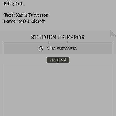
Bildtgård.
Text:
Karin Tufvesson
Foto:
Stefan Edetoft
STUDIEN I SIFFROR
* 37 heterosexuella män och kvinnor 62 – 82 år berättar om
VISA FAKTARUTA
orsaker till att de skilt sig efter 60.
* Alla har levt i äktenskap eller samboförhållande och är
intervjuade 1 – 8 år efter separation.
LÄS OCKSÅ
* Längd på tidigare förhållande 10 – 51 år. Vid uppföljning lever 6
av 10 som singlar, 1 av 5 är särbo, knappt 1 av 5 sambo och en
person är gift.
Läs mer: På
www.hig.se
kan du söka upp projektet Äldres
familjerelationer i förändring.