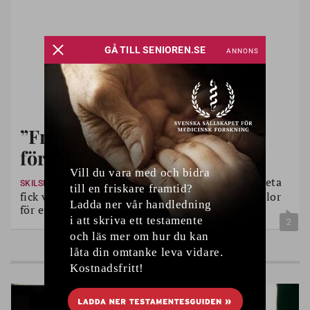
”Från en dag till en annan
förlorade jag allt”
Det har gått 13 år sedan Margareta
SKILSMÄSSOR 60+
fick veta att hennes dåvarande make hade känslor
för en annan och ville lämna äktenskapet.
2
FRÅN LÖPET