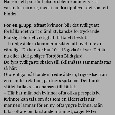
När en i ett par får hälsoproblem kommer vissa
varandra närmre, medan andra upplever det som ett
hinder.
För en grupp, oftast
kvinnor, blir det tydligt att
förhållandet varit ojämlikt, kanske förtryckande.
Plötsligt blir det viktigt att fatta ett beslut.
– I tredje åldern kommer insikten att livet inte är
oändligt. Du kanske har 10 – 15 goda år kvar. Det är
nu eller aldrig, säger Torbjörn Bildtgård.
De fyra tydligaste skälen till skilsmässa sammanfattas
så här:
Oförenliga mål för den tredje åldern, frigörelse från
en ojämlik relation, partners sjukdom. Det fjärde
skälet kallas sista chansen till kärlek.
– Här har män och kvinnor ofta olika perspektiv.
Kvinnor kan tala om det som en ålderskris när
mannen lämnar för en ny, ofta yngre kvinna. Män
talar oftare om bristande intimitet, säger Peter