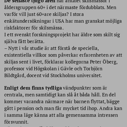
De senaste tjugo åren
har antalet skilsmässor i
åldersgruppen 60+ i det närmaste fördubblats. Men
varför vill just 60+are skiljas? I stora
enkätundersökningar i USA har man granskat möjliga
riskfaktorer för skilsmässa.
I ett svenskt forskningsprojekt har äldre som skilt sig
själva fått berätta.
– Nytt i vår studie är att förstå de speciella,
existentiella villkor som påverkar erfarenheten av att
skiljas sent i livet, förklarar kollegorna Peter Öberg,
professor vid Högskolan i Gävle och Torbjörn
Bildtgård, docent vid Stockholms universitet.
Enligt dem finns tydliga
vändpunkter som är
centrala, men samtidigt kan slå åt båda håll. En del
kommer varandra närmare när barnen flyttat, bägge
gått i pension och man får mycket tid ihop. Andra kan
i samma läge känna att alla gemensamma intressen
försvunnit.