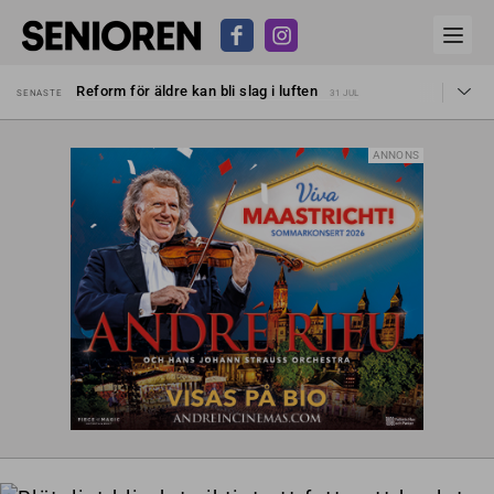
Sven Hagströmer sommarpratar
SENASTE
26 JUL
Reform för äldre kan bli slag i luften
SENASTE
31 JUL
Kravet: Nu måste 65-årsgränsen bort
SENASTE
30 JUL
Dom öppnar för rätt till garantipension
SENASTE
30 JUL
Snart kan telefonförsäljning förbjudas i Sverige
SENASTE
29 JUL
ANNONS
Hyror rusar ifrån äldres bostadstillägg
SENASTE
28 JUL
Liten höjning av garantipensionen
SENASTE
27 JUL
Sven Hagströmer sommarpratar
SENASTE
26 JUL
Reform för äldre kan bli slag i luften
SENASTE
31 JUL