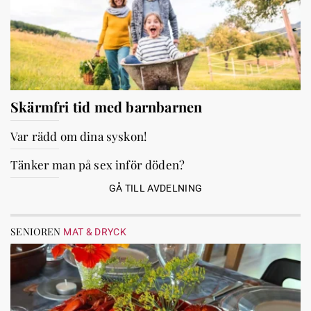
Skärmfri tid med barnbarnen
Var rädd om dina syskon!
Tänker man på sex inför döden?
GÅ TILL AVDELNING
SENIOREN
MAT & DRYCK