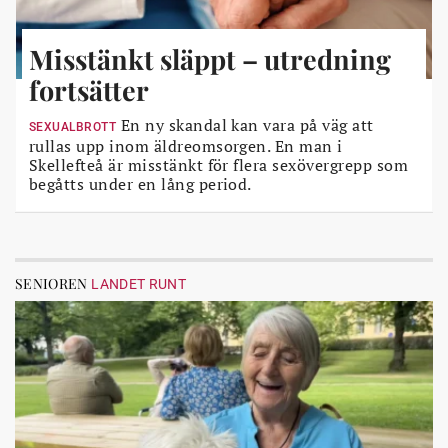
Misstänkt släppt – utredning
fortsätter
En ny skandal kan vara på väg att
SEXUALBROTT
rullas upp inom äldreomsorgen. En man i
Skellefteå är misstänkt för flera sexövergrepp som
begåtts under en lång period.
SENIOREN
LANDET RUNT