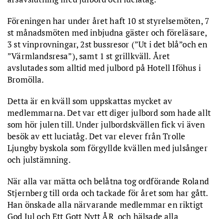
Föreningen har under året haft 10 st styrelsemöten, 7
st månadsmöten med inbjudna gäster och föreläsare,
3 st vinprovningar, 2st bussresor (”Ut i det blå”och en
”Värmlandsresa”), samt 1 st grillkväll. Året
avslutades som alltid med julbord på Hotell Iföhus i
Bromölla.
Detta är en kväll som uppskattas mycket av
medlemmarna. Det var ett diger julbord som hade allt
som hör julen till. Under julbordskvällen fick vi även
besök av ett luciatåg. Det var elever från Trolle
Ljungby byskola som förgyllde kvällen med julsånger
och julstämning.
När alla var mätta och belåtna tog ordförande Roland
Stjernberg till orda och tackade för året som har gått.
Han önskade alla närvarande medlemmar en riktigt
God Jul och Ett Gott Nytt ÅR och hälsade alla