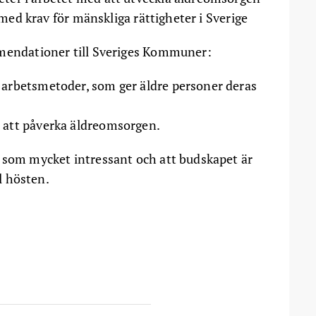
je med krav för mänskliga rättigheter i Sverige
mmendationer till Sveriges Kommuner:
m arbetsmetoder, som ger äldre personer deras
r att påverka äldreomsorgen.
 som mycket intressant och att budskapet är
ll hösten.