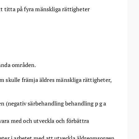
 titta på fyra mänskliga rättigheter
ämnda områden.
om skulle främja äldres mänskliga rättigheter,
en (negativ särbehandling behandling p g a
r vara med och utveckla och förbättra
eter i arbetet med att utveckla äldreomsorgen