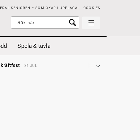
RA I SENIOREN – SOM ÖKAR I UPPLAGA!
COOKIES
odd
Spela & tävla
d gräddfil, dill och persilja
2 MAJ
 kräftfest
31 JUL
t & sött
14 JUL
å stora fat
3 JUL
 jordgubbar med vaniljglass
18 JUN
 med örter
13 JUN
unsbitar
3 MAJ
d gräddfil, dill och persilja
2 MAJ
 kräftfest
31 JUL