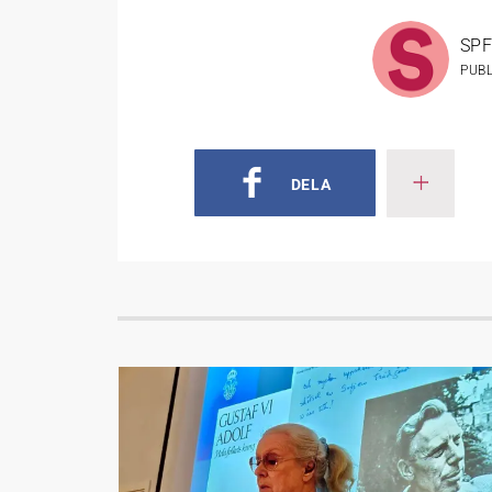
SPF
PUB
DELA