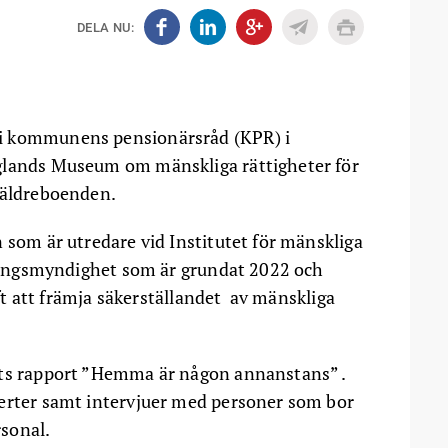
DELA NU:
i kommunens pensionärsråd (KPR) i
glands Museum om mänskliga rättigheter för
 äldreboenden.
 som är utredare vid Institutet för mänskliga
ltningsmyndighet som är grundat 2022 och
gift att främja säkerställandet av mänskliga
ets rapport ”Hemma är någon annanstans” .
perter samt intervjuer med personer som bor
sonal.