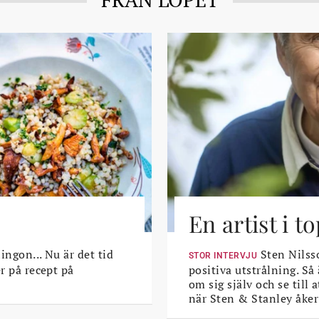
En artist i 
lingon... Nu är det tid
Sten Nilsso
STOR INTERVJU
er på recept på
positiva utstrålning. Så
om sig själv och se till
när Sten & Stanley åker