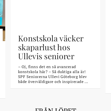
Konstskola väcker
skaparlust hos
Ullevis seniorer
– Oj, finns det en så avancerad
konstskola här? – Så duktiga alla är!
SPF Seniorerna Ullevi Göteborg blev
både överväldigare och inspirerade …
FRÅN LÖPET