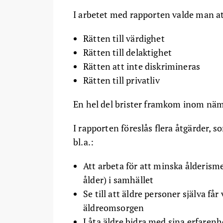
I arbetet med rapporten valde man att
Rätten till värdighet
Rätten till delaktighet
Rätten att inte diskrimineras
Rätten till privatliv
En hel del brister framkom inom n
I rapporten föreslås flera åtgärder, s
bl.a.:
Att arbeta för att minska ålderism
ålder) i samhället
Se till att äldre personer själva få
äldreomsorgen
Låta äldre bidra med sina erfarenh