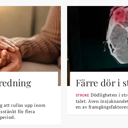
tredning
Färre dör i 
Dödligheten i str
STROKE
talet. Även insjuknande
g att rullas upp inom
en av framgångsfaktorer
sstänkt för flera
period.