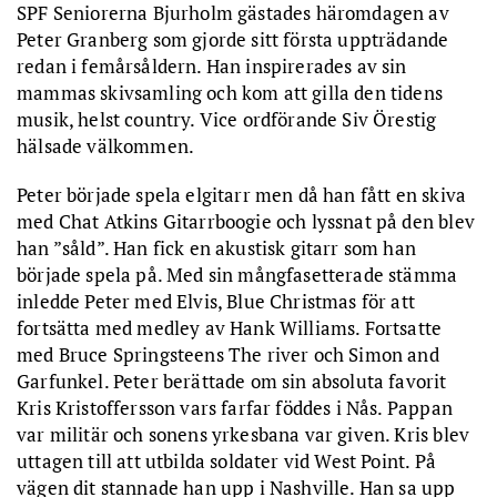
SPF Seniorerna Bjurholm gästades häromdagen av
Peter Granberg som gjorde sitt första uppträdande
redan i femårsåldern. Han inspirerades av sin
mammas skivsamling och kom att gilla den tidens
musik, helst country. Vice ordförande Siv Örestig
hälsade välkommen.
Peter började spela elgitarr men då han fått en skiva
med Chat Atkins Gitarrboogie och lyssnat på den blev
han ”såld”. Han fick en akustisk gitarr som han
började spela på. Med sin mångfasetterade stämma
inledde Peter med Elvis, Blue Christmas för att
fortsätta med medley av Hank Williams. Fortsatte
med Bruce Springsteens The river och Simon and
Garfunkel. Peter berättade om sin absoluta favorit
Kris Kristoffersson vars farfar föddes i Nås. Pappan
var militär och sonens yrkesbana var given. Kris blev
uttagen till att utbilda soldater vid West Point. På
vägen dit stannade han upp i Nashville. Han sa upp