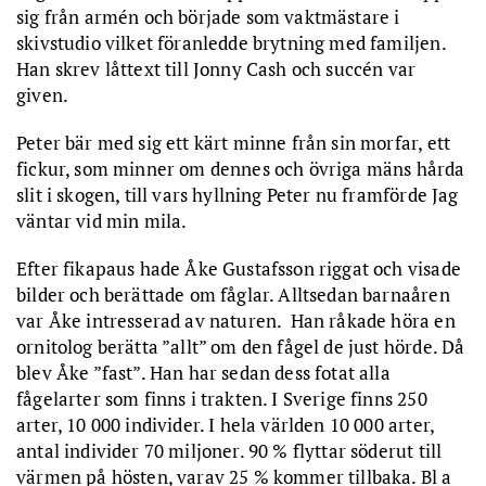
sig från armén och började som vaktmästare i
skivstudio vilket föranledde brytning med familjen.
Han skrev låttext till Jonny Cash och succén var
given.
Peter bär med sig ett kärt minne från sin morfar, ett
fickur, som minner om dennes och övriga mäns hårda
slit i skogen, till vars hyllning Peter nu framförde Jag
väntar vid min mila.
Efter fikapaus hade Åke Gustafsson riggat och visade
bilder och berättade om fåglar. Alltsedan barnaåren
var Åke intresserad av naturen. Han råkade höra en
ornitolog berätta ”allt” om den fågel de just hörde. Då
blev Åke ”fast”. Han har sedan dess fotat alla
fågelarter som finns i trakten. I Sverige finns 250
arter, 10 000 individer. I hela världen 10 000 arter,
antal individer 70 miljoner. 90 % flyttar söderut till
värmen på hösten, varav 25 % kommer tillbaka. Bl a