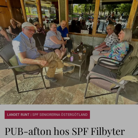
LANDET RUNT |
SPF SENIORERNA ÖSTERGÖTLAND
PUB-afton hos SPF Filbyter