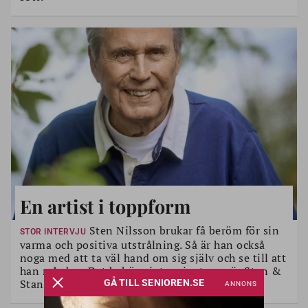
En artist i toppform
Sten Nilsson brukar få beröm för sin
STOR INTERVJU
varma och positiva utstrålning. Så är han också
noga med att ta väl hand om sig själv och se till att
han mår bra. Det behövs inte minst nu när Sten &
Stanley åker landet runt på turné.