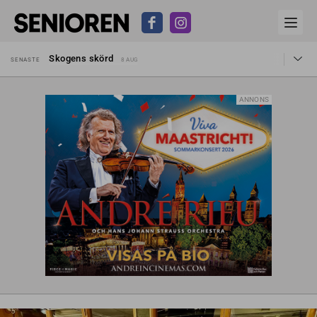
Hyror rusar ifrån äldres bostadstillägg
SENASTE
28 JUL
Skogens skörd
SENASTE
8 AUG
Misstänkt släppt – utredning fortsätter
SENASTE
7 AUG
Reform för äldre kan bli slag i luften
SENASTE
31 JUL
Kravet: Nu måste 65-årsgränsen bort
SENASTE
30 JUL
ANNONS
Dom öppnar för rätt till garantipension
SENASTE
30 JUL
Snart kan telefonförsäljning förbjudas i Sverige
SENASTE
29 JUL
Hyror rusar ifrån äldres bostadstillägg
SENASTE
28 JUL
Skogens skörd
SENASTE
8 AUG