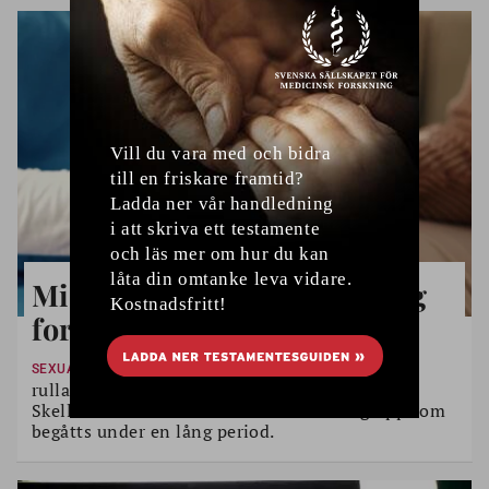
Misstänkt släppt – utredning
fortsätter
En ny skandal kan vara på väg att
SEXUALBROTT
rullas upp inom äldreomsorgen. En man i
Skellefteå är misstänkt för flera sexövergrepp som
begåtts under en lång period.