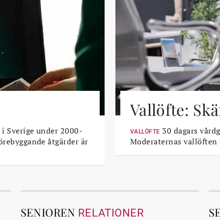
Vallöfte: Sk
 i Sverige under 2000-
30 dagars vårdga
VALLÖFTE
Förebyggande åtgärder är
Moderaternas vallöften
SENIOREN
S
RELATIONER