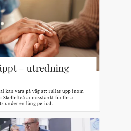
äppt – utredning
l kan vara på väg att rullas upp inom
Skellefteå är misstänkt för flera
s under en lång period.