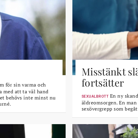
Misstänkt sl
fortsätter
m för sin varma och
a med att ta väl hand
En ny skanda
 Det behövs inte minst nu
SEXUALBROTT
äldreomsorgen. En man i 
urné.
sexövergrepp som begått