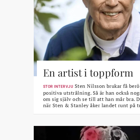
En artist i toppform
Sten Nilsson brukar få berö
STOR INTERVJU
positiva utstrålning. Så är han också nog
om sig själv och se till att han mår bra.
när Sten & Stanley åker landet runt på t