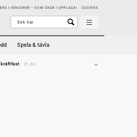
RA I SENIOREN – SOM ÖKAR I UPPLAGA!
COOKIES
odd
Spela & tävla
d gräddfil, dill och persilja
2 MAJ
 kräftfest
31 JUL
t & sött
14 JUL
å stora fat
3 JUL
 jordgubbar med vaniljglass
18 JUN
 med örter
13 JUN
unsbitar
3 MAJ
d gräddfil, dill och persilja
2 MAJ
 kräftfest
31 JUL