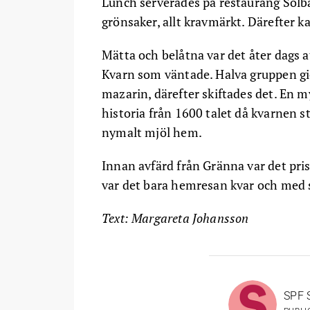
Lunch serverades på restaurang Solb
grönsaker, allt kravmärkt. Därefter k
Mätta och belåtna var det åter dags 
Kvarn som väntade. Halva gruppen gic
mazarin, därefter skiftades det. En 
historia från 1600 talet då kvarnen s
nymalt mjöl hem.
Innan avfärd från Gränna var det pris
var det bara hemresan kvar och med s
Text: Margareta Johansson
SPF 