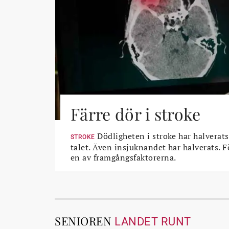
Färre dör i stroke
Dödligheten i stroke har halverats
STROKE
talet. Även insjuknandet har halverats. 
en av framgångsfaktorerna.
SENIOREN
LANDET RUNT