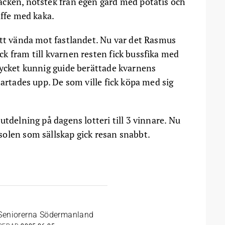
acken, nötstek från egen gård med potatis och
affe med kaka.
att vända mot fastlandet. Nu var det Rasmus
k fram till kvarnen resten fick bussfika med
mycket kunnig guide berättade kvarnens
tartades upp. De som ville fick köpa med sig
utdelning på dagens lotteri till 3 vinnare. Nu
olen som sällskap gick resan snabbt.
Seniorerna Södermanland