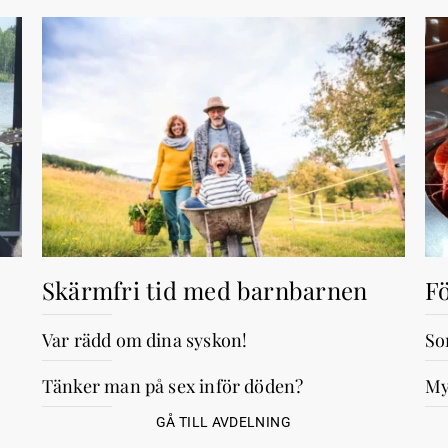
Skärmfri tid med barnbarnen
Fö
Var rädd om dina syskon!
So
Tänker man på sex inför döden?
My
GÅ TILL AVDELNING