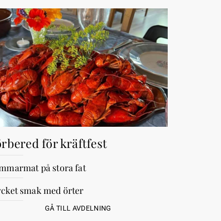
rbered för kräftfest
mmarmat på stora fat
cket smak med örter
GÅ TILL AVDELNING