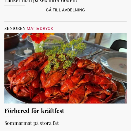
Tänker man på sex inför döden?
GÅ TILL AVDELNING
SENIOREN
MAT & DRYCK
Förbered för kräftfest
Sommarmat på stora fat