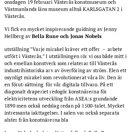
onsdagen 19 februari Västerås konstmuseum och
Västmanlands läns museum alltså KARLSGATAN 2 i
Västerås.
Vi fick en mycket inspirerande guidning av Jenny
Hellberg av
Bella Rune och Jonas Nobels
utställning ”Varje mirakel kräver ett offer – arbete
utfört i Västerås.” I utställningen rör vi oss både mitt i
och emellan konstverk som relaterar till Västerås
industrihistoriska arv av överföring av ström. Elen ett
osynligt mirakel som revolutionerat våra liv. Den är
en förut-sättning för vår digitala tillvaro. På ett
diagonalt draperiet redogör konstnärerna för
elektricitetens utveckling från ASEA:s grundande
1890 men också nedslag redan på 1500-talet. Mycket
intressanta iakttagelser. I salen var också separata
alster från konstnärerna bla