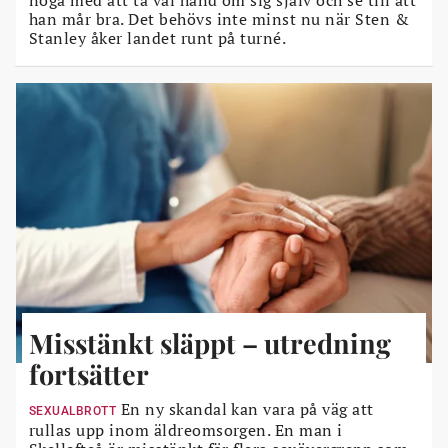
noga med att ta väl hand om sig själv och se till att
han mår bra. Det behövs inte minst nu när Sten &
Stanley åker landet runt på turné.
Misstänkt släppt – utredning
fortsätter
En ny skandal kan vara på väg att
SEXUALBROTT
rullas upp inom äldreomsorgen. En man i