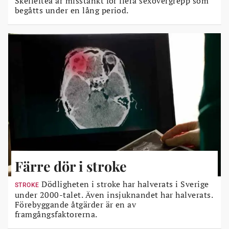
Skellefteå är misstänkt för flera sexövergrepp som
begåtts under en lång period.
Färre dör i stroke
Dödligheten i stroke har halverats i Sverige
STROKE
under 2000-talet. Även insjuknandet har halverats.
Förebyggande åtgärder är en av
framgångsfaktorerna.