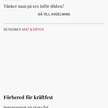
Tänker man på sex inför döden?
GÅ TILL AVDELNING
SENIOREN
MAT & DRYCK
Förbered för kräftfest
Sommarmat på stora fat