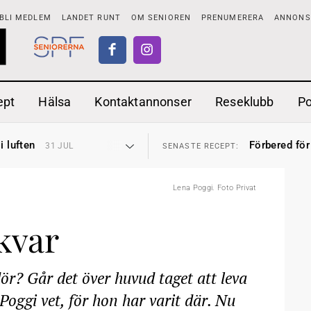
BLI MEDLEM
LANDET RUNT
OM SENIOREN
PRENUMERERA
ANNONSE
ept
Hälsa
Kontaktannonser
Reseklubb
P
tar
Ranchdipp me
26 JUL
SENASTE RECEPT:
i luften
Förbered för
31 JUL
SENASTE RECEPT:
sen bort
Gott med röt
30 JUL
SENASTE RECEPT:
ntipension
Sommarmat p
30 JUL
SENASTE RECEPT:
förbjudas i Sverige
Timjankokta
29 JUL
SENASTE RECEPT:
Lena Poggi. Foto Privat
adstillägg
Mycket smak
28 JUL
SENASTE RECEPT:
ionen
Mums med m
27 JUL
SENASTE RECEPT:
tar
Ranchdipp me
26 JUL
SENASTE RECEPT:
kvar
i luften
Förbered för
31 JUL
SENASTE RECEPT:
r? Går det över huvud taget att leva
 Poggi vet, för hon har varit där. Nu