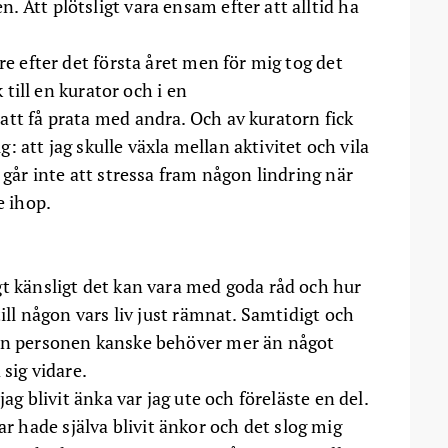
 Att plötsligt vara ensam efter att alltid ha
re efter det första året men för mig tog det
k till en kurator och i en
att få prata med andra. Och av kuratorn fick
ig: att jag skulle växla mellan aktivitet och vila
 går inte att stressa fram någon lindring när
e ihop.
gt känsligt det kan vara med goda råd och hur
till någon vars liv just rämnat. Samtidigt och
den personen kanske behöver mer än något
 sig vidare.
jag blivit änka var jag ute och föreläste en del.
hade själva blivit änkor och det slog mig