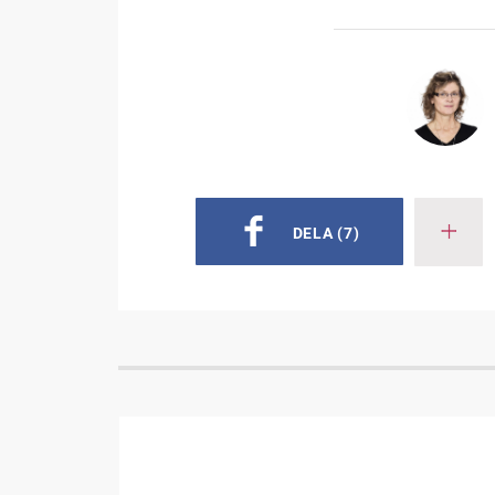
DELA
(7)