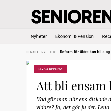
Nyheter
Ekonomi & Pension
Rec
Sven Hagströmer sommarpra
SENASTE
NYHETER:
Reform för äldre kan bli slag 
SENASTE
NYHETER:
Kravet: Nu måste 65-årsgrän
SENASTE
NYHETER:
Dom öppnar för rätt till gara
SENASTE
NYHETER:
Snart kan telefonförsäljning 
SENASTE
NYHETER:
Hyror rusar ifrån äldres bost
SENASTE
NYHETER:
LEVA & UPPLEVA
Liten höjning av garantipens
SENASTE
NYHETER:
Sven Hagströmer sommarpra
SENASTE
NYHETER:
Att bli ensam 
Reform för äldre kan bli slag 
SENASTE
NYHETER:
Vad gör man när ens älskade dö
vidare? Jo, det gör ju det. Lena